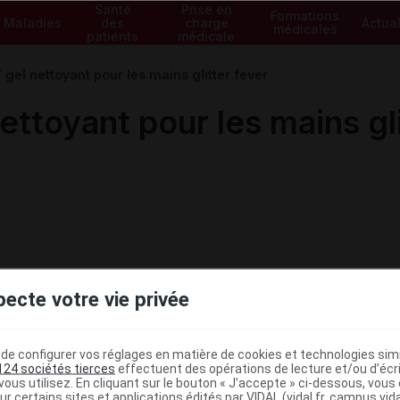
Santé
Prise en
Formations
Maladies
des
charge
Actual
médicales
patients
médicale
el nettoyant pour les mains glitter fever
toyant pour les mains gli
pecte votre vie privée
e configurer vos réglages en matière de cookies et technologies simil
124 sociétés tierces
effectuent des opérations de lecture et/ou d’écr
ministratives
ous utilisez. En cliquant sur le bouton « J’accepte » ci-dessous, vou
ur certains sites et applications édités par VIDAL (vidal.fr, campus.vidal.