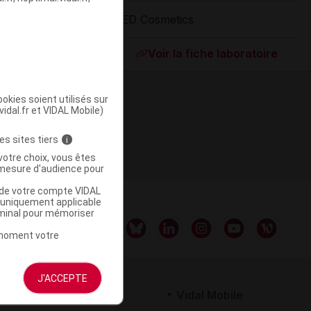
CED Cosmetics
ommercialisé
Voir la fiche laboratoire
okies soient utilisés sur
vidal.fr et VIDAL Mobile)
es sites tiers
i
votre choix, vous êtes
mesure d'audience pour
u de votre compte VIDAL
a uniquement applicable
rminal pour mémoriser
t moment votre
J'ACCEPTE
rtenaires
Vidal Mobile