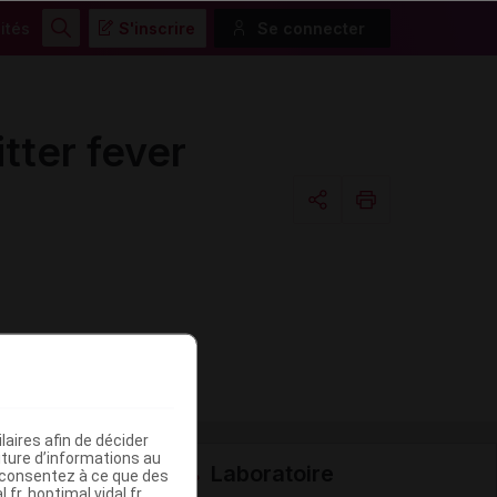
ités
S'inscrire
Se connecter
Rechercher
tter fever
Copier l'url
Email
aires afin de décider
iture d’informations au
Laboratoire
s consentez à ce que des
fr, hoptimal.vidal.fr,