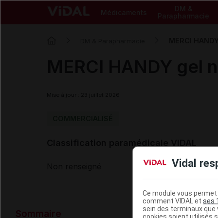
DM &
Médicaments
Parapharmacie
MERCI HANDY g
DM & Parapharmacie
MERCI HANDY gel net
Mise à jour : 23 juillet 2026
COMMERCIALISÉ
Classification paramédicale VIDAL
Vidal res
Non renseigné
Ce module vous permet d
comment VIDAL et
ses 
Données ad
sein des terminaux que v
Sommaire
cookies soient utilisés s