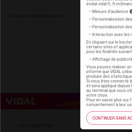
evidal.vidal.fr, fr.m3man
Mesure d’audience
MERCI HANDY
Données administratives
Personnalisation des
Fl/30ml
Personnalisation de
Interaction avec les
Code EAN
En cliquant sur le bout
certains sites et applica
Labo. Distributeu
pour les finalités suivan
Remboursement
Affichage de publicité
Vous pouvez réaliser un 
informé que VIDAL util
produire des statistiqu
Si vous êtes connecté à
et sera appliqué depuis 
au terminal que vous ut
votre choix.
Pour en savoir plus sur l
consentement à leur usa
CONTINUER SANS A
Espace produit
Espace 