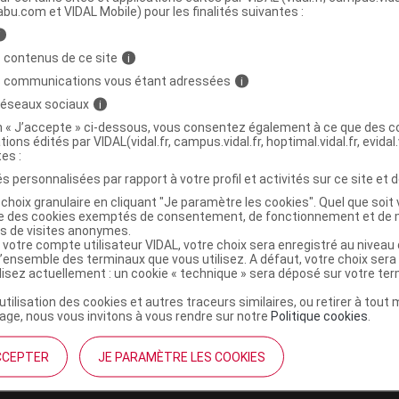
abu.com et VIDAL Mobile) pour les finalités suivantes :
i
 Gel fever nettoyant pour les mains glitter
C
 contenus de ce site
i
s communications vous étant adressées
i
 réseaux sociaux
i
3760277821438
on « J’accepte » ci-dessous, vous consentez également à ce que des co
tions édités par VIDAL(vidal.fr, campus.vidal.fr, hoptimal.vidal.fr, evidal.
r
CED Cosmetics
tes :
NR
s personnalisées par rapport à votre profil et activités sur ce site et d
choix granulaire en cliquant "Je paramètre les cookies". Quel que soit 
ise des cookies exemptés de consentement, de fonctionnement et de 
es de visites anonymes.
 votre compte utilisateur VIDAL, votre choix sera enregistré au nivea
l’ensemble des terminaux que vous utilisez. A défaut, votre choix ser
ilisez actuellement : un cookie « technique » sera déposé sur votre te
’utilisation des cookies et autres traceurs similaires, ou retirer à tou
ge, nous vous invitons à vous rendre sur notre
Politique cookies
.
CCEPTER
JE PARAMÈTRE LES COOKIES
institutionnel
Espace pa