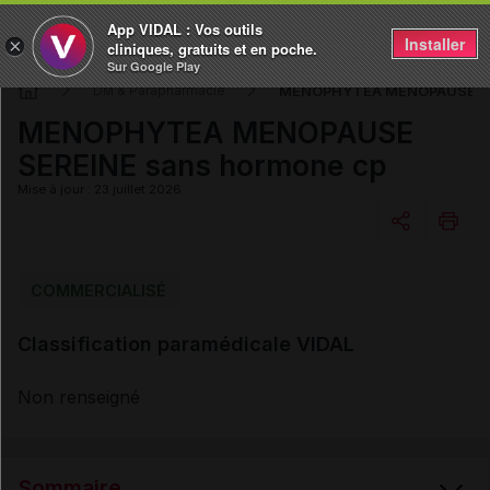
App VIDAL : Vos outils
Installer
×
cliniques, gratuits et en poche.
Sur Google Play
MENOPHYTEA MENOPAUSE SER
DM & Parapharmacie
MENOPHYTEA MENOPAUSE
SEREINE sans hormone cp
Mise à jour : 23 juillet 2026
Copier l'url
COMMERCIALISÉ
Classification paramédicale VIDAL
Email
Non renseigné
Sommaire