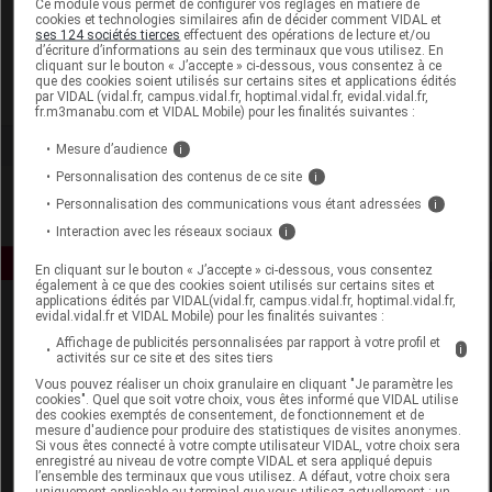
Ce module vous permet de configurer vos réglages en matière de
cookies et technologies similaires afin de décider comment VIDAL et
ses 124 sociétés tierces
effectuent des opérations de lecture et/ou
Phythea
d’écriture d’informations au sein des terminaux que vous utilisez. En
cliquant sur le bouton « J’accepte » ci-dessous, vous consentez à ce
que des cookies soient utilisés sur certains sites et applications édités
Voir la fiche laboratoire
par VIDAL (vidal.fr, campus.vidal.fr, hoptimal.vidal.fr, evidal.vidal.fr,
fr.m3manabu.com et VIDAL Mobile) pour les finalités suivantes :
Mesure d’audience
i
Personnalisation des contenus de ce site
i
Personnalisation des communications vous étant adressées
i
Interaction avec les réseaux sociaux
i
En cliquant sur le bouton « J’accepte » ci-dessous, vous consentez
également à ce que des cookies soient utilisés sur certains sites et
applications édités par VIDAL(vidal.fr, campus.vidal.fr, hoptimal.vidal.fr,
evidal.vidal.fr et VIDAL Mobile) pour les finalités suivantes :
Affichage de publicités personnalisées par rapport à votre profil et
i
activités sur ce site et des sites tiers
Vous pouvez réaliser un choix granulaire en cliquant "Je paramètre les
cookies". Quel que soit votre choix, vous êtes informé que VIDAL utilise
des cookies exemptés de consentement, de fonctionnement et de
Espace produit
mesure d'audience pour produire des statistiques de visites anonymes.
Si vous êtes connecté à votre compte utilisateur VIDAL, votre choix sera
enregistré au niveau de votre compte VIDAL et sera appliqué depuis
Boutique
l’ensemble des terminaux que vous utilisez. A défaut, votre choix sera
VIDAL Expert
uniquement applicable au terminal que vous utilisez actuellement : un