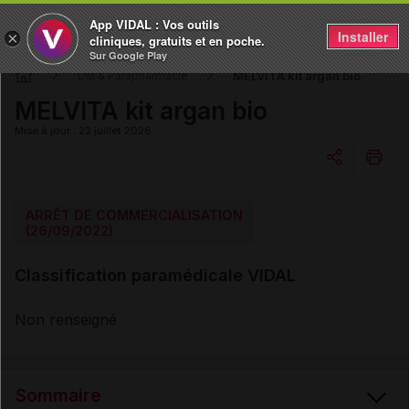
App VIDAL : Vos outils
Installer
×
cliniques, gratuits et en poche.
Sur Google Play
MELVITA kit argan bio
DM & Parapharmacie
MELVITA kit argan bio
Mise à jour : 23 juillet 2026
Copier l'url
ARRÊT DE COMMERCIALISATION
(26/09/2022)
Email
Classification paramédicale VIDAL
Non renseigné
Sommaire