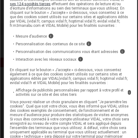
Melvita
ses 124 sociétés tierces
effectuent des opérations de lecture et/ou
d’écriture d’informations au sein des terminaux que vous utilisez. En
cliquant sur le bouton « J’accepte » ci-dessous, vous consentez à ce
Voir la fiche laboratoire
que des cookies soient utilisés sur certains sites et applications édités
par VIDAL (vidal.fr, campus.vidal.fr, hoptimal.vidal.fr, evidal.vidal.fr,
fr.m3manabu.com et VIDAL Mobile) pour les finalités suivantes :
Mesure d’audience
i
Personnalisation des contenus de ce site
i
Personnalisation des communications vous étant adressées
i
Interaction avec les réseaux sociaux
i
En cliquant sur le bouton « J’accepte » ci-dessous, vous consentez
également à ce que des cookies soient utilisés sur certains sites et
applications édités par VIDAL(vidal.fr, campus.vidal.fr, hoptimal.vidal.fr,
evidal.vidal.fr et VIDAL Mobile) pour les finalités suivantes :
Affichage de publicités personnalisées par rapport à votre profil et
i
activités sur ce site et des sites tiers
Vous pouvez réaliser un choix granulaire en cliquant "Je paramètre les
cookies". Quel que soit votre choix, vous êtes informé que VIDAL utilise
Espace produit
des cookies exemptés de consentement, de fonctionnement et de
mesure d'audience pour produire des statistiques de visites anonymes.
Boutique
Si vous êtes connecté à votre compte utilisateur VIDAL, votre choix sera
enregistré au niveau de votre compte VIDAL et sera appliqué depuis
VIDAL Expert
l’ensemble des terminaux que vous utilisez. A défaut, votre choix sera
VIDAL Hoptimal
uniquement applicable au terminal que vous utilisez actuellement : un
cookie « technique » sera déposé sur votre terminal pour mémoriser
eVIDAL