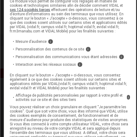
Ce module vous permet de configurer vos réglages en matière de
cookies et technologies similaires afin de décider comment VIDAL et
ses 124 sociétés tierces
effectuent des opérations de lecture et/ou
Melvita
d’écriture d’informations au sein des terminaux que vous utilisez. En
cliquant sur le bouton « J’accepte » ci-dessous, vous consentez à ce
que des cookies soient utilisés sur certains sites et applications édités
Voir la fiche laboratoire
par VIDAL (vidal.fr, campus.vidal.fr, hoptimal.vidal.fr, evidal.vidal.fr,
fr.m3manabu.com et VIDAL Mobile) pour les finalités suivantes :
Mesure d’audience
i
Personnalisation des contenus de ce site
i
Personnalisation des communications vous étant adressées
i
Interaction avec les réseaux sociaux
i
En cliquant sur le bouton « J’accepte » ci-dessous, vous consentez
également à ce que des cookies soient utilisés sur certains sites et
applications édités par VIDAL(vidal.fr, campus.vidal.fr, hoptimal.vidal.fr,
evidal.vidal.fr et VIDAL Mobile) pour les finalités suivantes :
Affichage de publicités personnalisées par rapport à votre profil et
i
activités sur ce site et des sites tiers
Vous pouvez réaliser un choix granulaire en cliquant "Je paramètre les
cookies". Quel que soit votre choix, vous êtes informé que VIDAL utilise
des cookies exemptés de consentement, de fonctionnement et de
Espace produit
mesure d'audience pour produire des statistiques de visites anonymes.
Si vous êtes connecté à votre compte utilisateur VIDAL, votre choix sera
enregistré au niveau de votre compte VIDAL et sera appliqué depuis
Boutique
l’ensemble des terminaux que vous utilisez. A défaut, votre choix sera
VIDAL Expert
uniquement applicable au terminal que vous utilisez actuellement : un