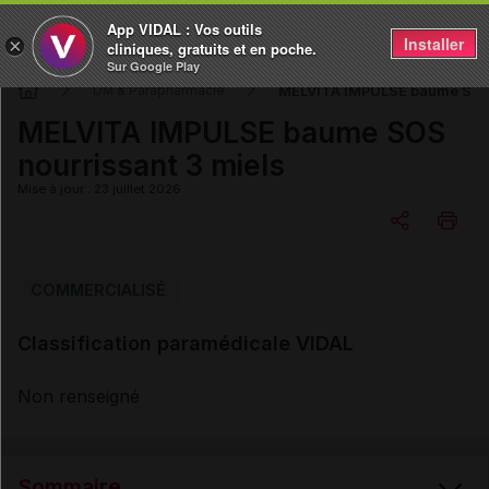
App VIDAL : Vos outils
Installer
×
cliniques, gratuits et en poche.
Sur Google Play
MELVITA IMPULSE baume SOS n
DM & Parapharmacie
MELVITA IMPULSE baume SOS
nourrissant 3 miels
Mise à jour : 23 juillet 2026
Copier l'url
COMMERCIALISÉ
Classification paramédicale VIDAL
Email
Non renseigné
Sommaire