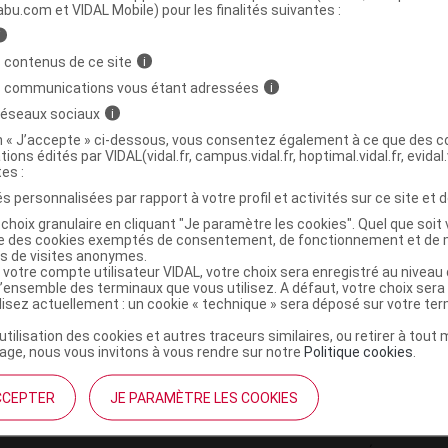
ministratives
abu.com et VIDAL Mobile) pour les finalités suivantes :
i
 contenus de ce site
i
AN BIO Lait velouté corps Fl/200ml
s communications vous étant adressées
i
 réseaux sociaux
i
3284410038632
on « J’accepte » ci-dessous, vous consentez également à ce que des co
tions édités par VIDAL(vidal.fr, campus.vidal.fr, hoptimal.vidal.fr, evidal.
r
Melvita
tes :
NR
s personnalisées par rapport à votre profil et activités sur ce site et d
choix granulaire en cliquant "Je paramètre les cookies". Quel que soit 
ise des cookies exemptés de consentement, de fonctionnement et de 
es de visites anonymes.
 votre compte utilisateur VIDAL, votre choix sera enregistré au nivea
l’ensemble des terminaux que vous utilisez. A défaut, votre choix ser
ilisez actuellement : un cookie « technique » sera déposé sur votre te
’utilisation des cookies et autres traceurs similaires, ou retirer à tou
ge, nous vous invitons à vous rendre sur notre
Politique cookies
.
CCEPTER
JE PARAMÈTRE LES COOKIES
institutionnel
Espace pa