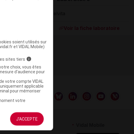
Melvita
Supprimé
Voir la fiche laboratoire
okies soient utilisés sur
vidal.fr et VIDAL Mobile)
es sites tiers
i
votre choix, vous êtes
mesure d'audience pour
u de votre compte VIDAL
a uniquement applicable
rminal pour mémoriser
t moment votre
J'ACCEPTE
rtenaires
Vidal Mobile