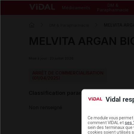
DM &
Médicaments
Parapharmacie
MELVITA ARGAN
DM & Parapharmacie
MELVITA ARGAN BIO 
Mise à jour : 23 juillet 2026
ARRÊT DE COMMERCIALISATION
(01/04/2025)
Classification paramédicale VIDAL
Vidal res
Non renseigné
Ce module vous permet d
comment VIDAL et
ses 
sein des terminaux que v
cookies soient utilisés s