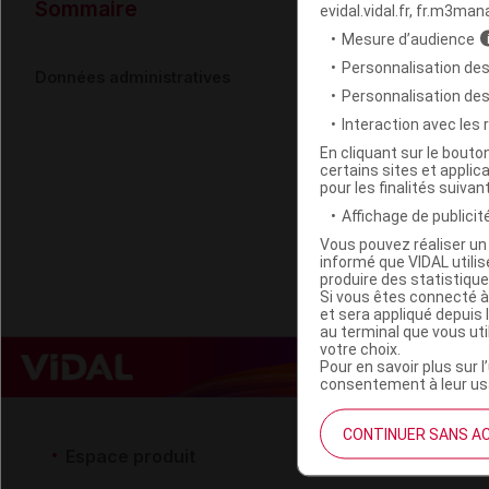
Données ad
Sommaire
evidal.vidal.fr, fr.m3man
Mesure d’audience
Personnalisation des
MELVITA ARG
Données administratives
Personnalisation de
Interaction avec les
Code EAN
En cliquant sur le bout
certains sites et applica
Labo. Distributeu
pour les finalités suivan
Remboursement
Affichage de publicité
Vous pouvez réaliser un 
informé que VIDAL util
produire des statistiqu
Si vous êtes connecté à
et sera appliqué depuis 
au terminal que vous ut
votre choix.
Pour en savoir plus sur l
consentement à leur usa
CONTINUER SANS A
Espace produit
Espace 