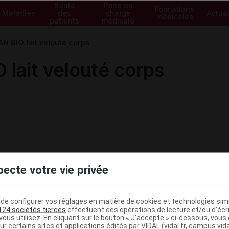
Santé
Prise en
Formations
Maladies
des
charge
Actual
médicales
patients
médicale
 BIO lait velouté corps
lait velouté corps
pecte votre vie privée
e configurer vos réglages en matière de cookies et technologies simil
124 sociétés tierces
effectuent des opérations de lecture et/ou d’écr
ous utilisez. En cliquant sur le bouton « J’accepte » ci-dessous, vou
ur certains sites et applications édités par VIDAL (vidal.fr, campus.vidal.