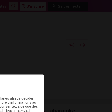
ités
S'inscrire
Se connecter
Rechercher
Copier l'url
Email
aires afin de décider
iture d’informations au
s consentez à ce que des
Laboratoire
fr, hoptimal.vidal.fr,