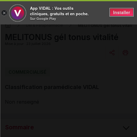
App VIDAL : Vos outils
Installer
×
cliniques, gratuits et en poche.
Sur Google Play
MELITONUS gél tonus vitalité
DM & Parapharmacie
MELITONUS gél tonus vitalité
Mise à jour : 23 juillet 2026
Copier l'url
COMMERCIALISÉ
Classification paramédicale VIDAL
Email
Non renseigné
Sommaire