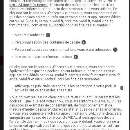
cookies et technologies similaires afin de décider comment VIDAL et
Pionneau
ses 124 sociétés tierces
effectuent des opérations de lecture et/ou
d’écriture d’informations au sein des terminaux que vous utilisez. En
cliquant sur le bouton « J’accepte » ci-dessous, vous consentez à ce
Voir la fiche laboratoire
que des cookies soient utilisés sur certains sites et applications édités
par VIDAL (vidal.fr, campus.vidal.fr, hoptimal.vidal.fr, evidal.vidal.fr,
fr.m3manabu.com et VIDAL Mobile) pour les finalités suivantes :
Mesure d’audience
i
Personnalisation des contenus de ce site
i
Personnalisation des communications vous étant adressées
i
Interaction avec les réseaux sociaux
i
En cliquant sur le bouton « J’accepte » ci-dessous, vous consentez
également à ce que des cookies soient utilisés sur certains sites et
applications édités par VIDAL(vidal.fr, campus.vidal.fr, hoptimal.vidal.fr,
evidal.vidal.fr et VIDAL Mobile) pour les finalités suivantes :
Affichage de publicités personnalisées par rapport à votre profil et
i
activités sur ce site et des sites tiers
Vous pouvez réaliser un choix granulaire en cliquant "Je paramètre les
cookies". Quel que soit votre choix, vous êtes informé que VIDAL utilise
Espace produit
des cookies exemptés de consentement, de fonctionnement et de
mesure d'audience pour produire des statistiques de visites anonymes.
Boutique
Si vous êtes connecté à votre compte utilisateur VIDAL, votre choix sera
enregistré au niveau de votre compte VIDAL et sera appliqué depuis
VIDAL Expert
l’ensemble des terminaux que vous utilisez. A défaut, votre choix sera
VIDAL Hoptimal
uniquement applicable au terminal que vous utilisez actuellement : un
cookie « technique » sera déposé sur votre terminal pour mémoriser