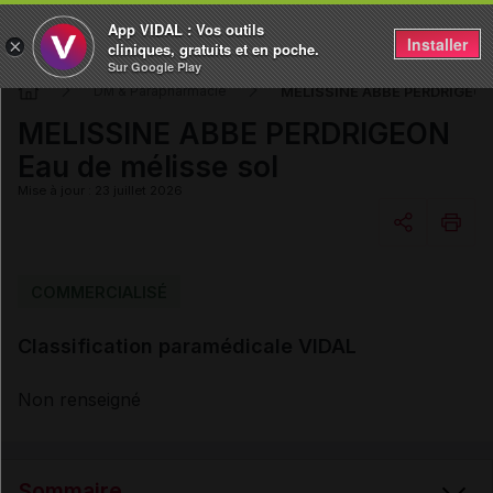
App VIDAL : Vos outils
Installer
×
cliniques, gratuits et en poche.
Sur Google Play
MELISSINE ABBE PERDRIGEON 
DM & Parapharmacie
MELISSINE ABBE PERDRIGEON
Eau de mélisse sol
Mise à jour : 23 juillet 2026
Copier l'url
COMMERCIALISÉ
Classification paramédicale VIDAL
Email
Non renseigné
Sommaire