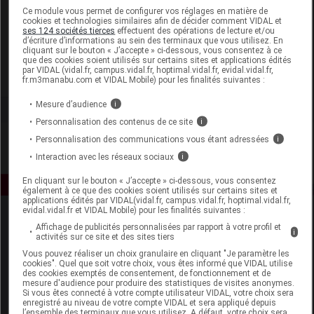
Laboratoire
Ce module vous permet de configurer vos réglages en matière de
cookies et technologies similaires afin de décider comment VIDAL et
ses 124 sociétés tierces
effectuent des opérations de lecture et/ou
d’écriture d’informations au sein des terminaux que vous utilisez. En
Pionneau
cliquant sur le bouton « J’accepte » ci-dessous, vous consentez à ce
que des cookies soient utilisés sur certains sites et applications édités
par VIDAL (vidal.fr, campus.vidal.fr, hoptimal.vidal.fr, evidal.vidal.fr,
Voir la fiche laboratoire
fr.m3manabu.com et VIDAL Mobile) pour les finalités suivantes :
Mesure d’audience
i
Personnalisation des contenus de ce site
i
Personnalisation des communications vous étant adressées
i
Interaction avec les réseaux sociaux
i
En cliquant sur le bouton « J’accepte » ci-dessous, vous consentez
également à ce que des cookies soient utilisés sur certains sites et
applications édités par VIDAL(vidal.fr, campus.vidal.fr, hoptimal.vidal.fr,
evidal.vidal.fr et VIDAL Mobile) pour les finalités suivantes :
Affichage de publicités personnalisées par rapport à votre profil et
i
activités sur ce site et des sites tiers
Vous pouvez réaliser un choix granulaire en cliquant "Je paramètre les
cookies". Quel que soit votre choix, vous êtes informé que VIDAL utilise
des cookies exemptés de consentement, de fonctionnement et de
mesure d'audience pour produire des statistiques de visites anonymes.
Espace produit
Si vous êtes connecté à votre compte utilisateur VIDAL, votre choix sera
enregistré au niveau de votre compte VIDAL et sera appliqué depuis
Boutique
l’ensemble des terminaux que vous utilisez. A défaut, votre choix sera