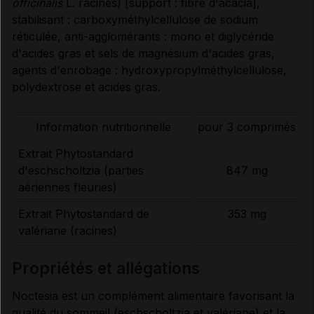
officinalis
L. racines) [support : fibre d'acacia],
CONDITIONS DE CONSERVATION
stabilisant : carboxyméthylcellulose de sodium
réticulée, anti-agglomérants : mono et diglycéride
d'acides gras et sels de magnésium d'acides gras,
Données administratives
agents d'enrobage : hydroxypropylméthylcellulose,
polydextrose et acides gras.
Information nutritionnelle
pour 3 comprimés
Extrait Phytostandard
d'eschscholtzia (parties
847 mg
aériennes fleuries)
Extrait Phytostandard de
353 mg
valériane (racines)
propriétés et allégations
Noctesia est un complément alimentaire favorisant la
qualité du sommeil (eschscholtzia et valériane) et la