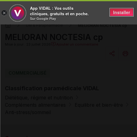
App VIDAL : Vos outils
Installer
×
cliniques, gratuits et en poche.
Sur Google Play
MELIORAN NOCTESIA cp
DM & Parapharmacie
MELIORAN NOCTESIA cp
Mise à jour : 23 juillet 2026
Ajouter un commentaire
Copier l'url
COMMERCIALISÉ
Classification paramédicale VIDAL
Email
Diététique, régime et nutrition
Compléments alimentaires
Equilibre et bien-être
Anti-stress/sommeil