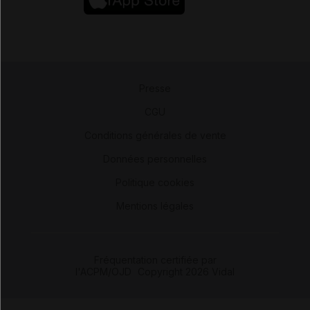
Presse
-
CGU
-
Conditions générales de vente
-
Données personnelles
-
Politique cookies
-
Mentions légales
Fréquentation certifiée par
l'ACPM/OJD
|
Copyright 2026 Vidal