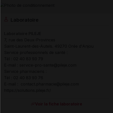
Laboratoire
Laboratoire PILEJE
7, rue des Deux-Provinces
Saint-Laurent-des-Autels. 49270 Orée d'Anjou
Service professionnels de santé :
Tél : 02 40 83 93 79
E-mail : service-pro-sante@pileje.com
Service pharmaciens :
Tél : 02 40 83 93 76
E-mail : contact.pharmacie@pileje.com
https://solutions.pileje.fr/
Voir la fiche laboratoire