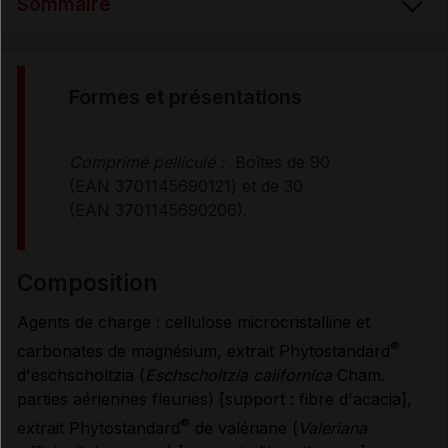
Sommaire
FORMES et PRÉSENTATIONS
formes et présentations
COMPOSITION
Comprimé pelliculé :
Boîtes de 90
(EAN 3701145690121) et de 30
PROPRIÉTÉS et ALLÉGATIONS
(EAN 3701145690206).
CONSEILS D'UTILISATION
composition
Agents de charge : cellulose microcristalline et
PRÉCAUTIONS D'EMPLOI
®
carbonates de magnésium, extrait Phytostandard
d'eschscholtzia (
Eschscholtzia californica
Cham.
parties aériennes fleuries) [support : fibre d'acacia],
FERTILITÉ/GROSSESSE/ALLAITEMENT
®
extrait Phytostandard
de valériane (
Valeriana