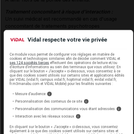
Traitement concomitant à risque d'interaction :
Un suivi médical est recommandé en cas d'usage
concomitant de traitements psychotropes
(anxiolytiques, hypnotiques, antidépresseurs).
Vidal respecte votre vie privée
fertilité/grossesse/allaitement
Ce module vous permet de configurer vos réglages en matière de
Déconseillé aux femmes enceintes ou allaitantes.
cookies et technologies similaires afin de décider comment VIDAL et
ses 124 sociétés tierces
effectuent des opérations de lecture et/ou
d’écriture d’informations au sein des terminaux que vous utilisez. En
conditions de conservation
cliquant sur le bouton « J’accepte » ci-dessous, vous consentez à ce
que des cookies soient utilisés sur certains sites et applications édités
par VIDAL (vidal.fr, campus.vidal.fr, hoptimal.vidal.fr, evidal.vidal.fr,
A conserver dans un endroit frais et sec.
fr.m3manabu.com et VIDAL Mobile) pour les finalités suivantes :
Mesure d’audience
i
Données administratives
Personnalisation des contenus de ce site
i
Personnalisation des communications vous étant adressées
i
Interaction avec les réseaux sociaux
i
MELIORAN NOCTESIA Cpr B/30
En cliquant sur le bouton « J’accepte » ci-dessous, vous consentez
également à ce que des cookies soient utilisés sur certains sites et
Commercialisé