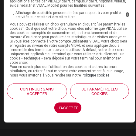
applications édités par VIDAL(vidal.fr, campus.vidal.fr, hoptimal.vidal.fr,
evidal.vidal.fr et VIDAL Mobile) pour les finalités suivantes :
Affichage de publicités personnalisées par rapport à votre profil et
i
Code EAN
3701145690206
activités sur ce site et des sites tiers
Labo. Distributeur
Pileje
Vous pouvez réaliser un choix granulaire en cliquant "Je paramètre les
cookies". Quel que soit votre choix, vous êtes informé que VIDAL utilise
Remboursement
NR
des cookies exemptés de consentement, de fonctionnement et de
mesure d'audience pour produire des statistiques de visites anonymes.
Si vous êtes connecté à votre compte utilisateur VIDAL, votre choix sera
enregistré au niveau de votre compte VIDAL et sera appliqué depuis
l’ensemble des terminaux que vous utilisez. A défaut, votre choix sera
uniquement applicable au terminal que vous utilisez actuellement : un
cookie « technique » sera déposé sur votre terminal pour mémoriser
votre choix.
MELIORAN NOCTESIA Cpr B/90
Pour en savoir plus sur l’utilisation des cookies et autres traceurs
similaires, ou retirer à tout moment votre consentement à leur usage,
nous vous invitons à vous rendre sur notre
Politique cookies
.
Commercialisé
CONTINUER SANS
JE PARAMÈTRE LES
ACCEPTER
COOKIES
Code EAN
3701145690121
Labo. Distributeur
Pileje
J'ACCEPTE
Remboursement
NR