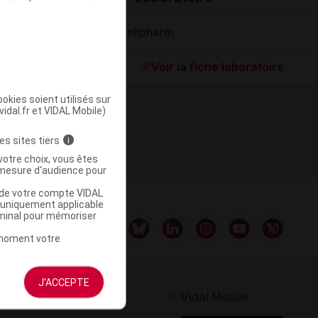
Melipharm
Supprimé
Voir la fiche laboratoire
okies soient utilisés sur
vidal.fr et VIDAL Mobile)
es sites tiers
i
votre choix, vous êtes
mesure d'audience pour
u de votre compte VIDAL
a uniquement applicable
rminal pour mémoriser
t moment votre
J'ACCEPTE
rtenaires
Vidal Mobile