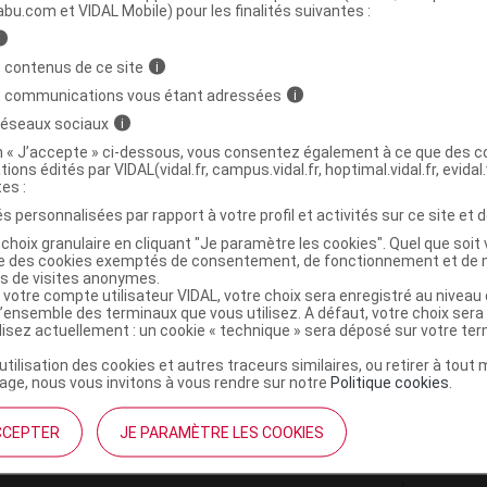
ministratives
abu.com et VIDAL Mobile) pour les finalités suivantes :
i
 contenus de ce site
i
niment oléocalcaire Fl pompe/500ml
s communications vous étant adressées
i
 réseaux sociaux
i
3770008216037
on « J’accepte » ci-dessous, vous consentez également à ce que des co
tions édités par VIDAL(vidal.fr, campus.vidal.fr, hoptimal.vidal.fr, evidal.
r
Melipharm
tes :
NR
s personnalisées par rapport à votre profil et activités sur ce site et d
choix granulaire en cliquant "Je paramètre les cookies". Quel que soit 
ise des cookies exemptés de consentement, de fonctionnement et de 
es de visites anonymes.
 votre compte utilisateur VIDAL, votre choix sera enregistré au nivea
l’ensemble des terminaux que vous utilisez. A défaut, votre choix ser
ilisez actuellement : un cookie « technique » sera déposé sur votre te
’utilisation des cookies et autres traceurs similaires, ou retirer à tou
ge, nous vous invitons à vous rendre sur notre
Politique cookies
.
CCEPTER
JE PARAMÈTRE LES COOKIES
institutionnel
Espace pa