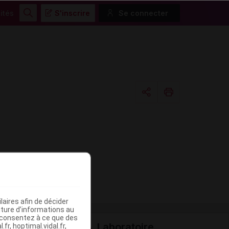
ités
S'inscrire
Se connecter
Rechercher
Copier l'url
Email
aires afin de décider
iture d’informations au
s consentez à ce que des
Laboratoire
fr, hoptimal.vidal.fr,