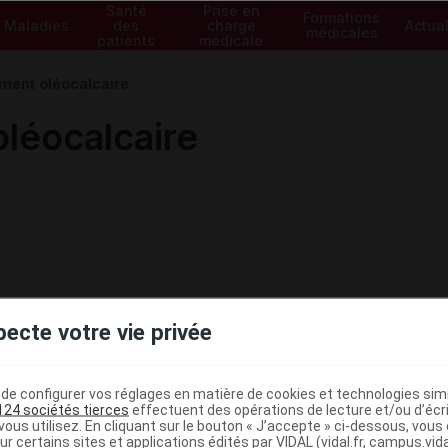
Santé
Prise en
Formations
Maladies
des
charge
Actual
médicales
patients
médicale
ment oléocalcaire
léocalcaire
pecte votre vie privée
e configurer vos réglages en matière de cookies et technologies simil
124 sociétés tierces
effectuent des opérations de lecture et/ou d’écr
ous utilisez. En cliquant sur le bouton « J’accepte » ci-dessous, vou
ur certains sites et applications édités par VIDAL (vidal.fr, campus.vidal.