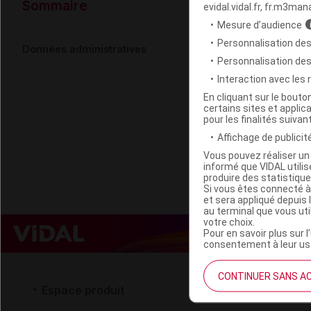
Données ad
Sommaire
evidal.vidal.fr, fr.m3man
Mesure d’audience
Personnalisation des
MELICARE Li
Données administratives
Personnalisation de
Interaction avec les
Code EAN
En cliquant sur le bout
certains sites et applica
Labo. Distributeu
pour les finalités suivan
Remboursement
Affichage de publicité
Vous pouvez réaliser un 
informé que VIDAL util
produire des statistiqu
Si vous êtes connecté à
et sera appliqué depuis 
au terminal que vous ut
votre choix.
Pour en savoir plus sur l
consentement à leur usa
CONTINUER SANS A
Espace produit
Espace 