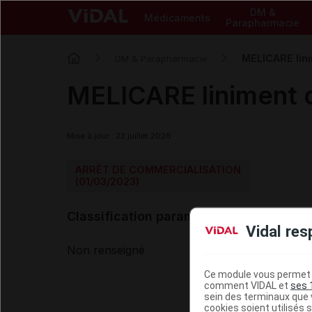
DM &
Médicaments
Parapharmacie
MELICARE lini
DM & Parapharmacie
MELICARE liniment o
Mise à jour : 23 juillet 2026
ARRÊT DE COMMERCIALISATION
(01/03/2023)
Classification paramédicale VIDAL
Vidal res
Non renseigné
Ce module vous permet d
comment VIDAL et
ses 
sein des terminaux que v
cookies soient utilisés s