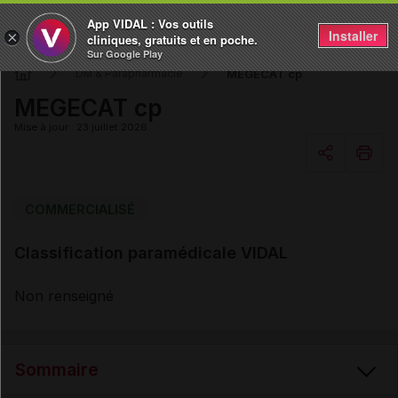
App VIDAL : Vos outils
Installer
×
cliniques, gratuits et en poche.
Sur Google Play
MEGECAT cp
DM & Parapharmacie
MEGECAT cp
Mise à jour : 23 juillet 2026
Copier l'url
COMMERCIALISÉ
Classification paramédicale VIDAL
Email
Non renseigné
Sommaire