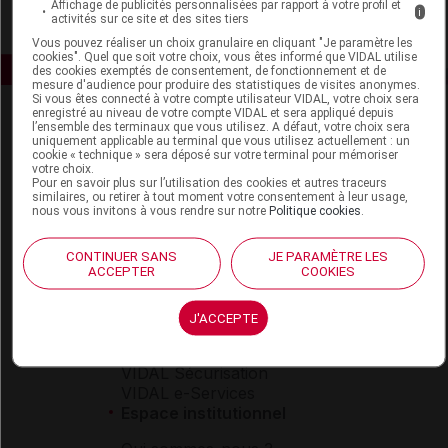
Affichage de publicités personnalisées par rapport à votre profil et
i
activités sur ce site et des sites tiers
Vous pouvez réaliser un choix granulaire en cliquant "Je paramètre les
cookies". Quel que soit votre choix, vous êtes informé que VIDAL utilise
des cookies exemptés de consentement, de fonctionnement et de
mesure d'audience pour produire des statistiques de visites anonymes.
Si vous êtes connecté à votre compte utilisateur VIDAL, votre choix sera
enregistré au niveau de votre compte VIDAL et sera appliqué depuis
l’ensemble des terminaux que vous utilisez. A défaut, votre choix sera
uniquement applicable au terminal que vous utilisez actuellement : un
cookie « technique » sera déposé sur votre terminal pour mémoriser
votre choix.
Pour en savoir plus sur l’utilisation des cookies et autres traceurs
similaires, ou retirer à tout moment votre consentement à leur usage,
nous vous invitons à vous rendre sur notre
Politique cookies
.
Espace produit
Boutique
CONTINUER SANS
JE PARAMÈTRE LES
VIDAL Expert
ACCEPTER
COOKIES
VIDAL Hoptimal
eVIDAL
J'ACCEPTE
VIDAL Mobile
VIDAL widget
VIDAL Sécurisation
VIDAL e-Services
Espace institutionnel