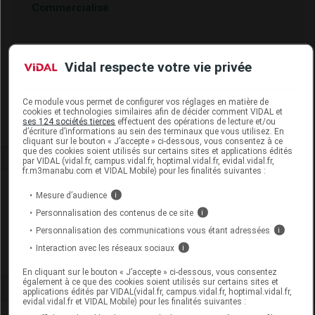
Commercialisé
Code EAN
3605874666221
Vidal respecte votre vie privée
Code GTIN 14
03605874666221
Labo. Distributeur
Vétoquinol
Remboursement
NR
Ce module vous permet de configurer vos réglages en matière de
cookies et technologies similaires afin de décider comment VIDAL et
ses 124 sociétés tierces
effectuent des opérations de lecture et/ou
d’écriture d’informations au sein des terminaux que vous utilisez. En
cliquant sur le bouton « J’accepte » ci-dessous, vous consentez à ce
que des cookies soient utilisés sur certains sites et applications édités
par VIDAL (vidal.fr, campus.vidal.fr, hoptimal.vidal.fr, evidal.vidal.fr,
fr.m3manabu.com et VIDAL Mobile) pour les finalités suivantes :
Laboratoire
Mesure d’audience
i
Personnalisation des contenus de ce site
i
Vétoquinol
Personnalisation des communications vous étant adressées
i
Interaction avec les réseaux sociaux
i
Voir la fiche laboratoire
En cliquant sur le bouton « J’accepte » ci-dessous, vous consentez
également à ce que des cookies soient utilisés sur certains sites et
applications édités par VIDAL(vidal.fr, campus.vidal.fr, hoptimal.vidal.fr,
evidal.vidal.fr et VIDAL Mobile) pour les finalités suivantes :