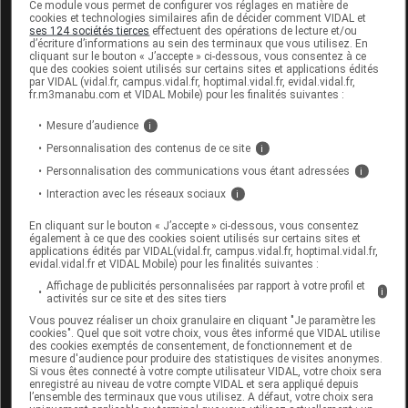
Ce module vous permet de configurer vos réglages en matière de
cookies et technologies similaires afin de décider comment VIDAL et
ses 124 sociétés tierces
effectuent des opérations de lecture et/ou
d’écriture d’informations au sein des terminaux que vous utilisez. En
cliquant sur le bouton « J’accepte » ci-dessous, vous consentez à ce
Code
Code
N
Désignation
que des cookies soient utilisés sur certains sites et applications édités
LPPR
prestation
pr
par VIDAL (vidal.fr, campus.vidal.fr, hoptimal.vidal.fr, evidal.vidal.fr,
fr.m3manabu.com et VIDAL Mobile) pour les finalités suivantes :
Mesure d’audience
i
CORRECTION
Personnalisation des contenus de ce site
i
ORTHOPEDIQUE, PIED,
Or
Personnalisation des communications vous étant adressées
i
7114385
DVO
ATTELLE MONTEE SUR
d
Interaction avec les réseaux sociaux
i
CHAUSSURES,MEDISPORT
En cliquant sur le bouton « J’accepte » ci-dessous, vous consentez
également à ce que des cookies soient utilisés sur certains sites et
applications édités par VIDAL(vidal.fr, campus.vidal.fr, hoptimal.vidal.fr,
evidal.vidal.fr et VIDAL Mobile) pour les finalités suivantes :
Affichage de publicités personnalisées par rapport à votre profil et
i
activités sur ce site et des sites tiers
MEDISPORT SHIELD Botte de marche
Vous pouvez réaliser un choix granulaire en cliquant "Je paramètre les
courte taille XL
cookies". Quel que soit votre choix, vous êtes informé que VIDAL utilise
des cookies exemptés de consentement, de fonctionnement et de
mesure d'audience pour produire des statistiques de visites anonymes.
Commercialisé
Si vous êtes connecté à votre compte utilisateur VIDAL, votre choix sera
enregistré au niveau de votre compte VIDAL et sera appliqué depuis
l’ensemble des terminaux que vous utilisez. A défaut, votre choix sera