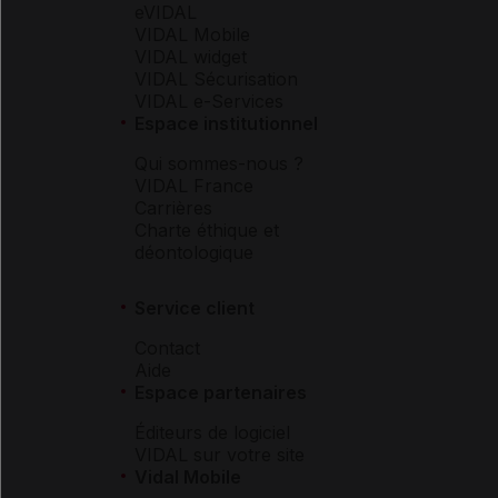
eVIDAL
VIDAL Mobile
VIDAL widget
VIDAL Sécurisation
VIDAL e-Services
Espace institutionnel
Qui sommes-nous ?
VIDAL France
Carrières
Charte éthique et
déontologique
Service client
Contact
Aide
Espace partenaires
Éditeurs de logiciel
VIDAL sur votre site
Vidal Mobile