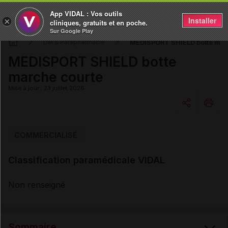
App VIDAL : Vos outils
Installer
×
cliniques, gratuits et en poche.
Sur Google Play
MEDISPORT SHIELD botte mar
DM & Parapharmacie
MEDISPORT SHIELD botte
marche courte
Mise à jour : 23 juillet 2026
Copier l'url
COMMERCIALISÉ
Classification paramédicale VIDAL
Email
Non renseigné
Sommaire