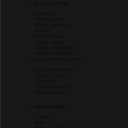
Espace produit
Boutique
VIDAL Expert
VIDAL Hoptimal
eVIDAL
VIDAL Mobile
VIDAL widget
VIDAL Sécurisation
VIDAL e-Services
Espace institutionnel
Qui sommes-nous ?
VIDAL France
Carrières
Charte éthique et
déontologique
Service client
Contact
Aide