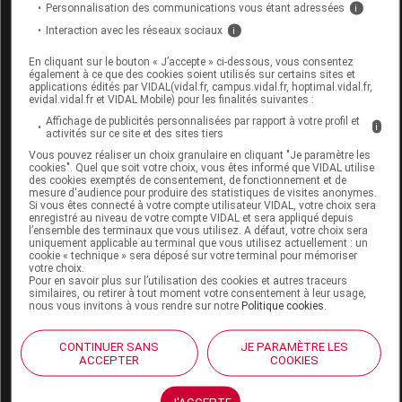
Personnalisation des communications vous étant adressées
i
Interaction avec les réseaux sociaux
i
Code EAN
3664617413119
En cliquant sur le bouton « J’accepte » ci-dessous, vous consentez
Labo. Distributeur
MediSport
également à ce que des cookies soient utilisés sur certains sites et
applications édités par VIDAL(vidal.fr, campus.vidal.fr, hoptimal.vidal.fr,
evidal.vidal.fr et VIDAL Mobile) pour les finalités suivantes :
Affichage de publicités personnalisées par rapport à votre profil et
i
activités sur ce site et des sites tiers
Vous pouvez réaliser un choix granulaire en cliquant "Je paramètre les
Code
Code
Nature
cookies". Quel que soit votre choix, vous êtes informé que VIDAL utilise
Désignation
LPPR
prestation
prestatio
des cookies exemptés de consentement, de fonctionnement et de
mesure d'audience pour produire des statistiques de visites anonymes.
Si vous êtes connecté à votre compte utilisateur VIDAL, votre choix sera
enregistré au niveau de votre compte VIDAL et sera appliqué depuis
l’ensemble des terminaux que vous utilisez. A défaut, votre choix sera
COR. ORTHO.,
uniquement applicable au terminal que vous utilisez actuellement : un
cookie « technique » sera déposé sur votre terminal pour mémoriser
MAIN-POIGNET,
votre choix.
Pour en savoir plus sur l’utilisation des cookies et autres traceurs
ORTHESE
Orthèse
similaires, ou retirer à tout moment votre consentement à leur usage,
7114439
DVO
STATIQUE,
diverses
nous vous invitons à vous rendre sur notre
Politique cookies
.
POIGNET-
CONTINUER SANS
JE PARAMÈTRE LES
POUCE,MEDISPORT
ACCEPTER
COOKIES
J'ACCEPTE