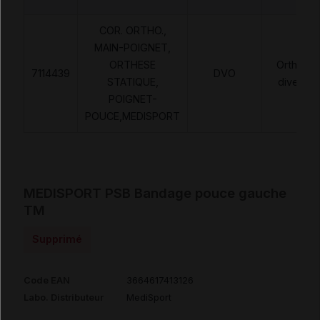
COR. ORTHO.,
MAIN-POIGNET,
ORTHESE
Orthèse
7114439
DVO
STATIQUE,
diverses
POIGNET-
POUCE,MEDISPORT
MEDISPORT PSB Bandage pouce gauche
TM
Supprimé
Code EAN
3664617413126
Labo. Distributeur
MediSport