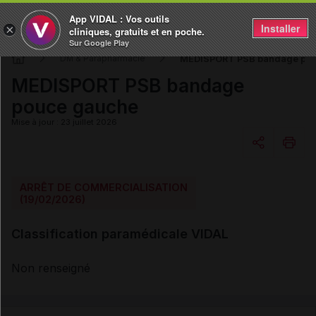
App VIDAL : Vos outils
Installer
×
cliniques, gratuits et en poche.
Sur Google Play
MEDISPORT PSB bandage po
DM & Parapharmacie
MEDISPORT PSB bandage
pouce gauche
Mise à jour : 23 juillet 2026
Copier l'url
ARRÊT DE COMMERCIALISATION
(19/02/2026)
Email
Classification paramédicale VIDAL
Non renseigné