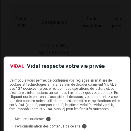
Code
Code
Nature
Désignation
LPPR
prestation
prestatio
COR. ORTHO.,
MAIN-POIGNET,
ORTHESE
Orthèse
7114439
DVO
Vidal respecte votre vie privée
STATIQUE,
diverses
POIGNET-
POUCE,MEDISPORT
Ce module vous permet de configurer vos réglages en matière de
cookies et technologies similaires afin de décider comment VIDAL et
ses 124 sociétés tierces
effectuent des opérations de lecture et/ou
d’écriture d’informations au sein des terminaux que vous utilisez. En
cliquant sur le bouton « J’accepte » ci-dessous, vous consentez à ce
que des cookies soient utilisés sur certains sites et applications édités
par VIDAL (vidal.fr, campus.vidal.fr, hoptimal.vidal.fr, evidal.vidal.fr,
fr.m3manabu.com et VIDAL Mobile) pour les finalités suivantes :
MEDISPORT PSB Bandage pouce gauche
TS
Mesure d’audience
i
Personnalisation des contenus de ce site
i
Supprimé