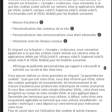
cliquant sur le bouton « J’accepte » ci-dessous, vous consentez à ce
Code
Code
Natu
que des cookies soient utilisés sur certains sites et applications édités
Désignation
par VIDAL (vidal.fr, campus.vidal.fr, hoptimal.vidal.fr, evidal.vidal.fr,
LPPR
prestation
presta
fr.m3manabu.com et VIDAL Mobile) pour les finalités suivantes :
Mesure d’audience
i
COR. ORTHO., PIED,
Personnalisation des contenus de ce site
i
ORTH.
Personnalisation des communications vous étant adressées
i
Orthè
7114072
STABILISATRICE
DVO
Interaction avec les réseaux sociaux
i
diver
CHEVILLE, PLAN
En cliquant sur le bouton « J’accepte » ci-dessous, vous consentez
FRONTAL,MEDISPORT
également à ce que des cookies soient utilisés sur certains sites et
applications édités par VIDAL(vidal.fr, campus.vidal.fr, hoptimal.vidal.fr,
evidal.vidal.fr et VIDAL Mobile) pour les finalités suivantes :
Affichage de publicités personnalisées par rapport à votre profil et
i
activités sur ce site et des sites tiers
Vous pouvez réaliser un choix granulaire en cliquant "Je paramètre les
cookies". Quel que soit votre choix, vous êtes informé que VIDAL utilise
Laboratoire
des cookies exemptés de consentement, de fonctionnement et de
mesure d'audience pour produire des statistiques de visites anonymes.
Si vous êtes connecté à votre compte utilisateur VIDAL, votre choix sera
enregistré au niveau de votre compte VIDAL et sera appliqué depuis
MediSport
l’ensemble des terminaux que vous utilisez. A défaut, votre choix sera
uniquement applicable au terminal que vous utilisez actuellement : un
cookie « technique » sera déposé sur votre terminal pour mémoriser
Voir la fiche laboratoire
votre choix.
Pour en savoir plus sur l’utilisation des cookies et autres traceurs