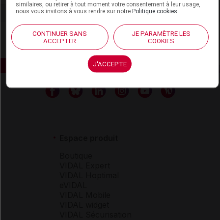
similaires, ou retirer à tout moment votre consentement à leur usage,
nous vous invitons à vous rendre sur notre
Politique cookies
.
CONTINUER SANS
JE PARAMÈTRE LES
ACCEPTER
COOKIES
J'ACCEPTE
Espace produit
Boutique
VIDAL Expert
VIDAL Hoptimal
eVIDAL
VIDAL Mobile
VIDAL widget
VIDAL Sécurisation