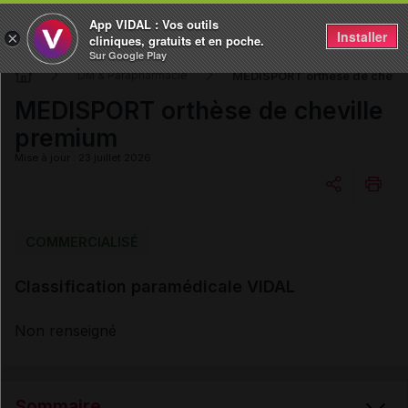
App VIDAL : Vos outils
Installer
×
cliniques, gratuits et en poche.
Sur Google Play
MEDISPORT orthèse de chevil
DM & Parapharmacie
MEDISPORT orthèse de cheville
premium
Mise à jour : 23 juillet 2026
Copier l'url
COMMERCIALISÉ
Classification paramédicale VIDAL
Email
Non renseigné
Sommaire