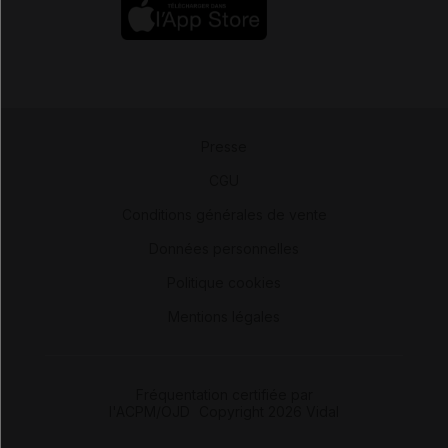
Presse
-
CGU
-
Conditions générales de vente
-
Données personnelles
-
Politique cookies
-
Mentions légales
Fréquentation certifiée par
l'ACPM/OJD
|
Copyright 2026 Vidal