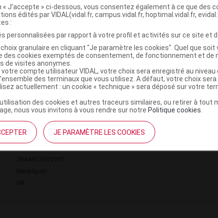
on « J’accepte » ci-dessous, vous consentez également à ce que des co
tions édités par VIDAL(vidal.fr, campus.vidal.fr, hoptimal.vidal.fr, evidal.
einture thoracique taille 3
tes :
s personnalisées par rapport à votre profil et activités sur ce site et d
choix granulaire en cliquant "Je paramètre les cookies". Quel que soit 
3664617002924
ise des cookies exemptés de consentement, de fonctionnement et de 
r
MediSport
es de visites anonymes.
 votre compte utilisateur VIDAL, votre choix sera enregistré au nivea
NR
l’ensemble des terminaux que vous utilisez. A défaut, votre choix ser
ilisez actuellement : un cookie « technique » sera déposé sur votre te
’utilisation des cookies et autres traceurs similaires, ou retirer à tou
ge, nous vous invitons à vous rendre sur notre
Politique cookies
.
einture thoracique taille 4
CCEPTER
JE PARAMÈTRE LES COOKIES
3664617002917
r
MediSport
NR