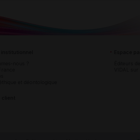
institutionnel
Espace pa
mmes-nous ?
Éditeurs de
France
VIDAL sur 
es
éthique et déontologique
 client