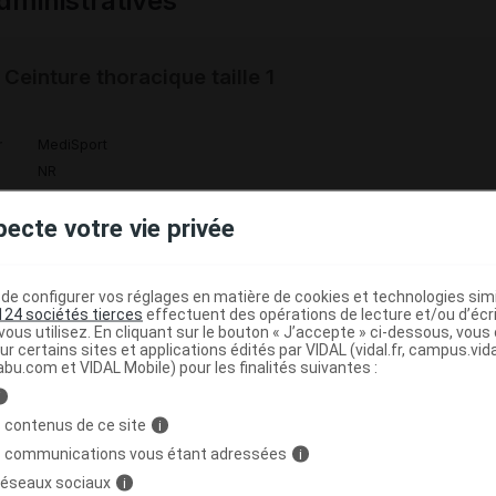
ministratives
einture thoracique taille 1
r
MediSport
NR
pecte votre vie privée
einture thoracique taille 2
e configurer vos réglages en matière de cookies et technologies simil
124 sociétés tierces
effectuent des opérations de lecture et/ou d’écr
ous utilisez. En cliquant sur le bouton « J’accepte » ci-dessous, vou
ur certains sites et applications édités par VIDAL (vidal.fr, campus.vidal.
3664617002931
abu.com et VIDAL Mobile) pour les finalités suivantes :
r
MediSport
i
NR
 contenus de ce site
i
s communications vous étant adressées
i
 réseaux sociaux
i