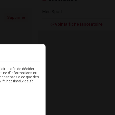
MediSport
Supprimé
Voir la fiche laboratoire
Supprimé
aires afin de décider
iture d’informations au
s consentez à ce que des
fr, hoptimal.vidal.fr,