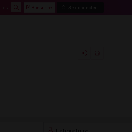
ités
S'inscrire
Se connecter
Rechercher
Copier l'url
Email
Laboratoire