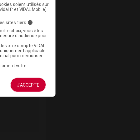
okies soient utilisés sur
vidal.fr et VIDAL Mobile)
Supprimé
es sites tiers
i
votre choix, vous êtes
mesure d'audience pour
u de votre compte VIDAL
a uniquement applicable
rminal pour mémoriser
t moment votre
Supprimé
J'ACCEPTE