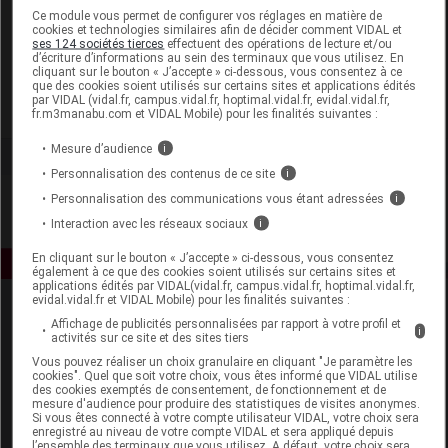
Laboratoire
Ce module vous permet de configurer vos réglages en matière de
cookies et technologies similaires afin de décider comment VIDAL et
ses 124 sociétés tierces
effectuent des opérations de lecture et/ou
d’écriture d’informations au sein des terminaux que vous utilisez. En
MediSport
cliquant sur le bouton « J’accepte » ci-dessous, vous consentez à ce
que des cookies soient utilisés sur certains sites et applications édités
par VIDAL (vidal.fr, campus.vidal.fr, hoptimal.vidal.fr, evidal.vidal.fr,
Voir la fiche laboratoire
fr.m3manabu.com et VIDAL Mobile) pour les finalités suivantes :
Mesure d’audience
i
Personnalisation des contenus de ce site
i
Personnalisation des communications vous étant adressées
i
Interaction avec les réseaux sociaux
i
En cliquant sur le bouton « J’accepte » ci-dessous, vous consentez
également à ce que des cookies soient utilisés sur certains sites et
applications édités par VIDAL(vidal.fr, campus.vidal.fr, hoptimal.vidal.fr,
evidal.vidal.fr et VIDAL Mobile) pour les finalités suivantes :
Affichage de publicités personnalisées par rapport à votre profil et
i
activités sur ce site et des sites tiers
Vous pouvez réaliser un choix granulaire en cliquant "Je paramètre les
cookies". Quel que soit votre choix, vous êtes informé que VIDAL utilise
des cookies exemptés de consentement, de fonctionnement et de
mesure d'audience pour produire des statistiques de visites anonymes.
Espace produit
Si vous êtes connecté à votre compte utilisateur VIDAL, votre choix sera
enregistré au niveau de votre compte VIDAL et sera appliqué depuis
Boutique
l’ensemble des terminaux que vous utilisez. A défaut, votre choix sera