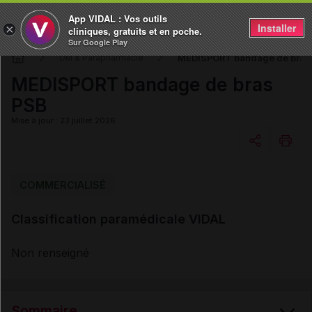
App VIDAL : Vos outils
Installer
×
cliniques, gratuits et en poche.
Sur Google Play
MEDISPORT bandage de bras
DM & Parapharmacie
MEDISPORT bandage de bras
PSB
Mise à jour : 23 juillet 2026
Copier l'url
COMMERCIALISÉ
Classification paramédicale VIDAL
Email
Non renseigné
Sommaire