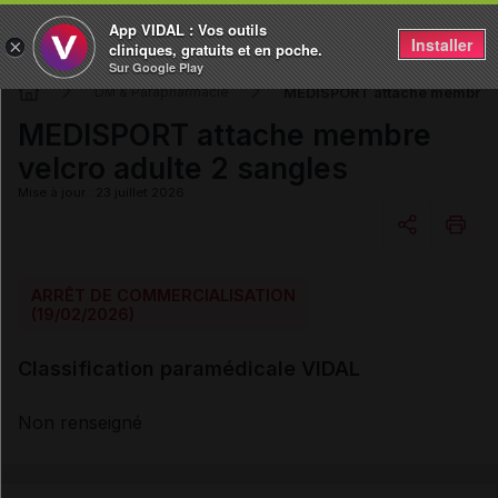
App VIDAL : Vos outils
Installer
×
cliniques, gratuits et en poche.
Sur Google Play
MEDISPORT attache membre ve
DM & Parapharmacie
MEDISPORT attache membre
velcro adulte 2 sangles
Mise à jour : 23 juillet 2026
Copier l'url
ARRÊT DE COMMERCIALISATION
(19/02/2026)
Email
Classification paramédicale VIDAL
Non renseigné