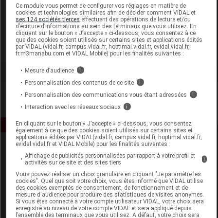
Laboratoire
Ce module vous permet de configurer vos réglages en matière de
cookies et technologies similaires afin de décider comment VIDAL et
ses 124 sociétés tierces
effectuent des opérations de lecture et/ou
d’écriture d’informations au sein des terminaux que vous utilisez. En
MediSport
cliquant sur le bouton « J’accepte » ci-dessous, vous consentez à ce
que des cookies soient utilisés sur certains sites et applications édités
par VIDAL (vidal.fr, campus.vidal.fr, hoptimal.vidal.fr, evidal.vidal.fr,
Voir la fiche laboratoire
fr.m3manabu.com et VIDAL Mobile) pour les finalités suivantes :
Mesure d’audience
i
Personnalisation des contenus de ce site
i
Personnalisation des communications vous étant adressées
i
Interaction avec les réseaux sociaux
i
En cliquant sur le bouton « J’accepte » ci-dessous, vous consentez
également à ce que des cookies soient utilisés sur certains sites et
applications édités par VIDAL(vidal.fr, campus.vidal.fr, hoptimal.vidal.fr,
evidal.vidal.fr et VIDAL Mobile) pour les finalités suivantes :
Affichage de publicités personnalisées par rapport à votre profil et
i
activités sur ce site et des sites tiers
Vous pouvez réaliser un choix granulaire en cliquant "Je paramètre les
cookies". Quel que soit votre choix, vous êtes informé que VIDAL utilise
des cookies exemptés de consentement, de fonctionnement et de
mesure d'audience pour produire des statistiques de visites anonymes.
Espace produit
Si vous êtes connecté à votre compte utilisateur VIDAL, votre choix sera
enregistré au niveau de votre compte VIDAL et sera appliqué depuis
Boutique
l’ensemble des terminaux que vous utilisez. A défaut, votre choix sera