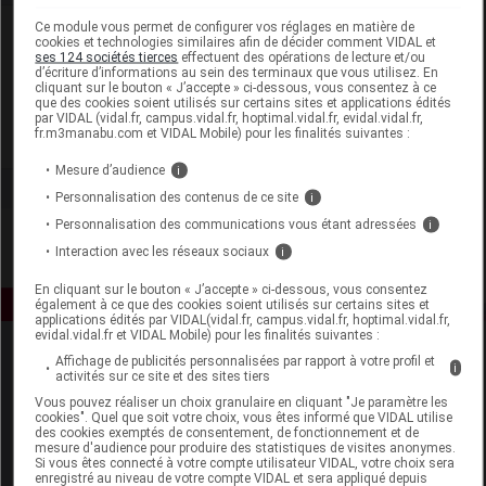
Ce module vous permet de configurer vos réglages en matière de
Laboratoire
cookies et technologies similaires afin de décider comment VIDAL et
ses 124 sociétés tierces
effectuent des opérations de lecture et/ou
d’écriture d’informations au sein des terminaux que vous utilisez. En
P&G Health France
cliquant sur le bouton « J’accepte » ci-dessous, vous consentez à ce
que des cookies soient utilisés sur certains sites et applications édités
par VIDAL (vidal.fr, campus.vidal.fr, hoptimal.vidal.fr, evidal.vidal.fr,
fr.m3manabu.com et VIDAL Mobile) pour les finalités suivantes :
Voir la fiche laboratoire
Mesure d’audience
i
Personnalisation des contenus de ce site
i
Personnalisation des communications vous étant adressées
i
Interaction avec les réseaux sociaux
i
En cliquant sur le bouton « J’accepte » ci-dessous, vous consentez
également à ce que des cookies soient utilisés sur certains sites et
applications édités par VIDAL(vidal.fr, campus.vidal.fr, hoptimal.vidal.fr,
evidal.vidal.fr et VIDAL Mobile) pour les finalités suivantes :
Affichage de publicités personnalisées par rapport à votre profil et
i
activités sur ce site et des sites tiers
Vous pouvez réaliser un choix granulaire en cliquant "Je paramètre les
cookies". Quel que soit votre choix, vous êtes informé que VIDAL utilise
des cookies exemptés de consentement, de fonctionnement et de
mesure d'audience pour produire des statistiques de visites anonymes.
Espace produit
Si vous êtes connecté à votre compte utilisateur VIDAL, votre choix sera
enregistré au niveau de votre compte VIDAL et sera appliqué depuis