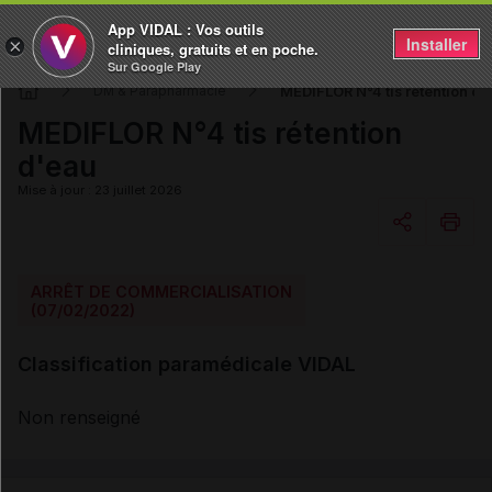
App VIDAL : Vos outils
Installer
×
cliniques, gratuits et en poche.
Sur Google Play
MEDIFLOR N°4 tis rétention d'
DM & Parapharmacie
MEDIFLOR N°4 tis rétention
d'eau
Mise à jour : 23 juillet 2026
Copier l'url
ARRÊT DE COMMERCIALISATION
(07/02/2022)
Email
Classification paramédicale VIDAL
Non renseigné