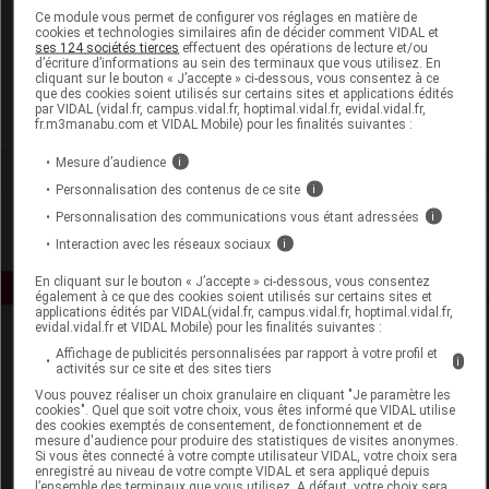
Laboratoire
Ce module vous permet de configurer vos réglages en matière de
cookies et technologies similaires afin de décider comment VIDAL et
ses 124 sociétés tierces
effectuent des opérations de lecture et/ou
d’écriture d’informations au sein des terminaux que vous utilisez. En
Paul Hartmann
cliquant sur le bouton « J’accepte » ci-dessous, vous consentez à ce
que des cookies soient utilisés sur certains sites et applications édités
par VIDAL (vidal.fr, campus.vidal.fr, hoptimal.vidal.fr, evidal.vidal.fr,
Voir la fiche laboratoire
fr.m3manabu.com et VIDAL Mobile) pour les finalités suivantes :
Mesure d’audience
i
Personnalisation des contenus de ce site
i
Personnalisation des communications vous étant adressées
i
Interaction avec les réseaux sociaux
i
En cliquant sur le bouton « J’accepte » ci-dessous, vous consentez
également à ce que des cookies soient utilisés sur certains sites et
applications édités par VIDAL(vidal.fr, campus.vidal.fr, hoptimal.vidal.fr,
evidal.vidal.fr et VIDAL Mobile) pour les finalités suivantes :
Affichage de publicités personnalisées par rapport à votre profil et
i
activités sur ce site et des sites tiers
Vous pouvez réaliser un choix granulaire en cliquant "Je paramètre les
cookies". Quel que soit votre choix, vous êtes informé que VIDAL utilise
des cookies exemptés de consentement, de fonctionnement et de
mesure d'audience pour produire des statistiques de visites anonymes.
Espace produit
Si vous êtes connecté à votre compte utilisateur VIDAL, votre choix sera
enregistré au niveau de votre compte VIDAL et sera appliqué depuis
Boutique
l’ensemble des terminaux que vous utilisez. A défaut, votre choix sera