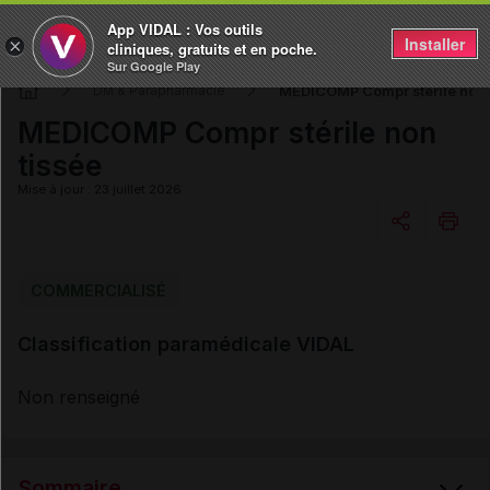
App VIDAL : Vos outils
Installer
×
cliniques, gratuits et en poche.
Sur Google Play
MEDICOMP Compr stérile non 
DM & Parapharmacie
MEDICOMP Compr stérile non
tissée
Mise à jour : 23 juillet 2026
Copier l'url
COMMERCIALISÉ
Classification paramédicale VIDAL
Email
Non renseigné
Sommaire