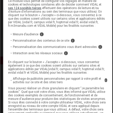
Ce module vous permet de configurer vos réglages en matière de
cookies et technologies similaires afin de décider comment VIDAL et
ses 124 sociétés tierces
effectuent des opérations de lecture et/ou
Médi-Vision
d’écriture d’informations au sein des terminaux que vous utilisez. En
cliquant sur le bouton « J’accepte » ci-dessous, vous consentez à ce
que des cookies soient utilisés sur certains sites et applications édités
Voir la fiche laboratoire
par VIDAL (vidal.fr, campus.vidal.fr, hoptimal.vidal.fr, evidal.vidal.fr,
fr.m3manabu.com et VIDAL Mobile) pour les finalités suivantes :
Mesure d’audience
i
Personnalisation des contenus de ce site
i
Personnalisation des communications vous étant adressées
i
Interaction avec les réseaux sociaux
i
En cliquant sur le bouton « J’accepte » ci-dessous, vous consentez
également à ce que des cookies soient utilisés sur certains sites et
applications édités par VIDAL(vidal.fr, campus.vidal.fr, hoptimal.vidal.fr,
evidal.vidal.fr et VIDAL Mobile) pour les finalités suivantes :
Affichage de publicités personnalisées par rapport à votre profil et
i
activités sur ce site et des sites tiers
Vous pouvez réaliser un choix granulaire en cliquant "Je paramètre les
cookies". Quel que soit votre choix, vous êtes informé que VIDAL utilise
des cookies exemptés de consentement, de fonctionnement et de
Espace produit
mesure d'audience pour produire des statistiques de visites anonymes.
Si vous êtes connecté à votre compte utilisateur VIDAL, votre choix sera
enregistré au niveau de votre compte VIDAL et sera appliqué depuis
Boutique
l’ensemble des terminaux que vous utilisez. A défaut, votre choix sera
VIDAL Expert
uniquement applicable au terminal que vous utilisez actuellement : un