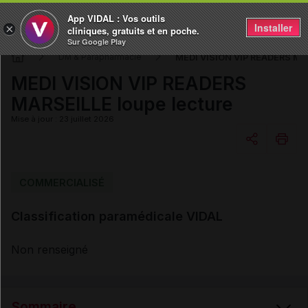
App VIDAL : Vos outils
Installer
×
cliniques, gratuits et en poche.
Sur Google Play
MEDI VISION VIP READERS MAR
DM & Parapharmacie
MEDI VISION VIP READERS
MARSEILLE loupe lecture
Mise à jour : 23 juillet 2026
Copier l'url
COMMERCIALISÉ
Classification paramédicale VIDAL
Email
Non renseigné
Sommaire