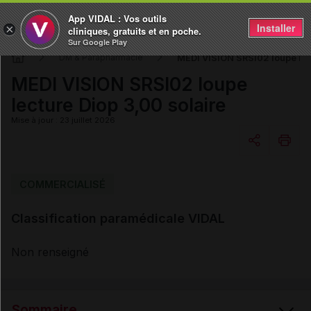
App VIDAL : Vos outils
Installer
×
cliniques, gratuits et en poche.
Sur Google Play
MEDI VISION SRSI02 loupe lect
DM & Parapharmacie
MEDI VISION SRSI02 loupe
lecture Diop 3,00 solaire
Mise à jour : 23 juillet 2026
Copier l'url
COMMERCIALISÉ
Classification paramédicale VIDAL
Email
Non renseigné
Sommaire