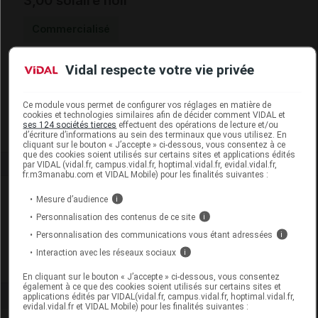
3,00 solaire noir
Commercialisé
Vidal respecte votre vie privée
Code EAN
3700576007799
Labo. Distributeur
Médi-Vision
Remboursement
NR
Ce module vous permet de configurer vos réglages en matière de
cookies et technologies similaires afin de décider comment VIDAL et
ses 124 sociétés tierces
effectuent des opérations de lecture et/ou
d’écriture d’informations au sein des terminaux que vous utilisez. En
cliquant sur le bouton « J’accepte » ci-dessous, vous consentez à ce
que des cookies soient utilisés sur certains sites et applications édités
par VIDAL (vidal.fr, campus.vidal.fr, hoptimal.vidal.fr, evidal.vidal.fr,
fr.m3manabu.com et VIDAL Mobile) pour les finalités suivantes :
Laboratoire
Mesure d’audience
i
Personnalisation des contenus de ce site
i
Médi-Vision
Personnalisation des communications vous étant adressées
i
Interaction avec les réseaux sociaux
i
Voir la fiche laboratoire
En cliquant sur le bouton « J’accepte » ci-dessous, vous consentez
également à ce que des cookies soient utilisés sur certains sites et
applications édités par VIDAL(vidal.fr, campus.vidal.fr, hoptimal.vidal.fr,
evidal.vidal.fr et VIDAL Mobile) pour les finalités suivantes :