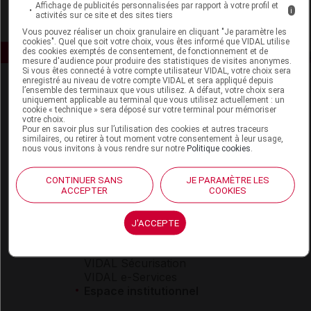
Affichage de publicités personnalisées par rapport à votre profil et
i
activités sur ce site et des sites tiers
Vous pouvez réaliser un choix granulaire en cliquant "Je paramètre les
cookies". Quel que soit votre choix, vous êtes informé que VIDAL utilise
des cookies exemptés de consentement, de fonctionnement et de
mesure d'audience pour produire des statistiques de visites anonymes.
Si vous êtes connecté à votre compte utilisateur VIDAL, votre choix sera
enregistré au niveau de votre compte VIDAL et sera appliqué depuis
l’ensemble des terminaux que vous utilisez. A défaut, votre choix sera
uniquement applicable au terminal que vous utilisez actuellement : un
cookie « technique » sera déposé sur votre terminal pour mémoriser
votre choix.
Pour en savoir plus sur l’utilisation des cookies et autres traceurs
similaires, ou retirer à tout moment votre consentement à leur usage,
nous vous invitons à vous rendre sur notre
Politique cookies
.
Espace produit
Boutique
CONTINUER SANS
JE PARAMÈTRE LES
ACCEPTER
COOKIES
VIDAL Expert
VIDAL Hoptimal
eVIDAL
J'ACCEPTE
VIDAL Mobile
VIDAL widget
VIDAL Sécurisation
VIDAL e-Services
Espace institutionnel