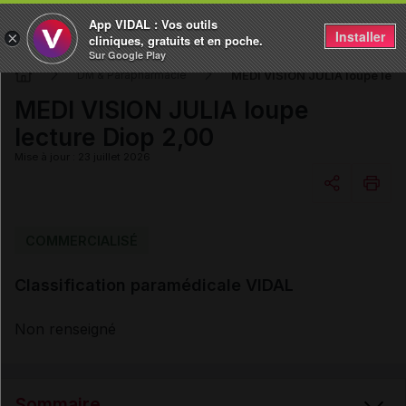
App VIDAL : Vos outils
Installer
×
cliniques, gratuits et en poche.
Sur Google Play
MEDI VISION JULIA loupe lect
DM & Parapharmacie
MEDI VISION JULIA loupe
lecture Diop 2,00
Mise à jour : 23 juillet 2026
Copier l'url
COMMERCIALISÉ
Classification paramédicale VIDAL
Email
Non renseigné
Sommaire