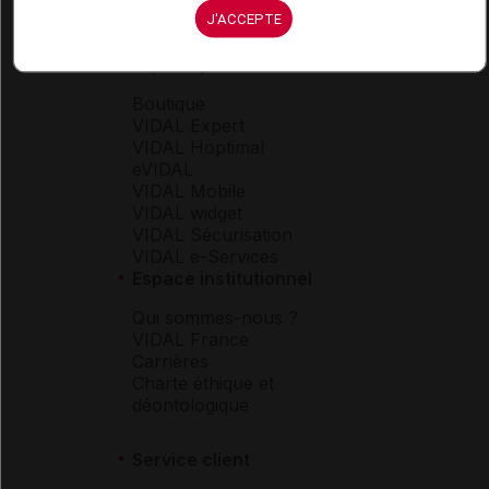
J'ACCEPTE
Espace produit
Boutique
VIDAL Expert
VIDAL Hoptimal
eVIDAL
VIDAL Mobile
VIDAL widget
VIDAL Sécurisation
VIDAL e-Services
Espace institutionnel
Qui sommes-nous ?
VIDAL France
Carrières
Charte éthique et
déontologique
Service client