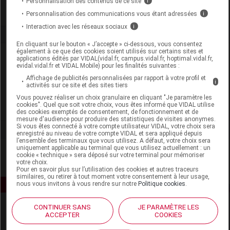
Personnalisation des contenus de ce site
i
Personnalisation des communications vous étant adressées
i
Interaction avec les réseaux sociaux
i
En cliquant sur le bouton « J’accepte » ci-dessous, vous consentez
également à ce que des cookies soient utilisés sur certains sites et
Laboratoire
applications édités par VIDAL(vidal.fr, campus.vidal.fr, hoptimal.vidal.fr,
evidal.vidal.fr et VIDAL Mobile) pour les finalités suivantes :
Affichage de publicités personnalisées par rapport à votre profil et
Médi-Vision
i
activités sur ce site et des sites tiers
Vous pouvez réaliser un choix granulaire en cliquant "Je paramètre les
cookies". Quel que soit votre choix, vous êtes informé que VIDAL utilise
Voir la fiche laboratoire
des cookies exemptés de consentement, de fonctionnement et de
mesure d'audience pour produire des statistiques de visites anonymes.
Si vous êtes connecté à votre compte utilisateur VIDAL, votre choix sera
enregistré au niveau de votre compte VIDAL et sera appliqué depuis
l’ensemble des terminaux que vous utilisez. A défaut, votre choix sera
uniquement applicable au terminal que vous utilisez actuellement : un
cookie « technique » sera déposé sur votre terminal pour mémoriser
votre choix.
Pour en savoir plus sur l’utilisation des cookies et autres traceurs
similaires, ou retirer à tout moment votre consentement à leur usage,
nous vous invitons à vous rendre sur notre
Politique cookies
.
CONTINUER SANS
JE PARAMÈTRE LES
ACCEPTER
COOKIES