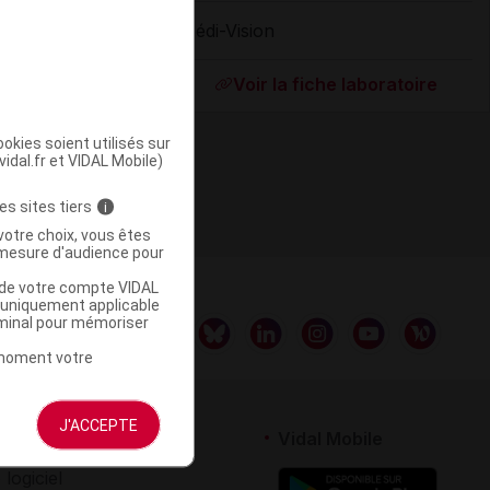
Médi-Vision
ommercialisé
Voir la fiche laboratoire
okies soient utilisés sur
vidal.fr et VIDAL Mobile)
es sites tiers
i
votre choix, vous êtes
mesure d'audience pour
u de votre compte VIDAL
a uniquement applicable
rminal pour mémoriser
t moment votre
J'ACCEPTE
rtenaires
Vidal Mobile
 logiciel