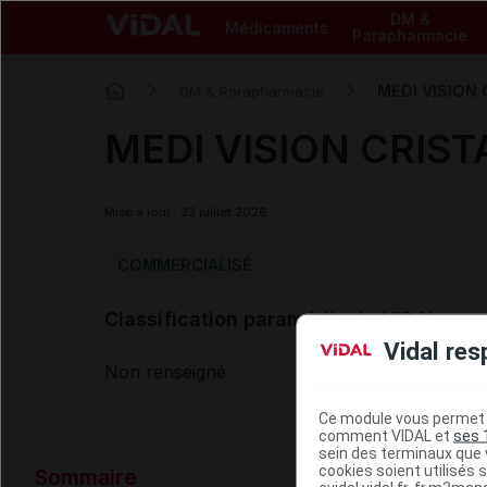
DM &
Médicaments
Parapharmacie
MEDI VISION C
DM & Parapharmacie
MEDI VISION CRISTA
Mise à jour : 23 juillet 2026
COMMERCIALISÉ
Classification paramédicale VIDAL
Vidal res
Non renseigné
Ce module vous permet d
comment VIDAL et
ses 
sein des terminaux que v
Données ad
cookies soient utilisés s
Sommaire