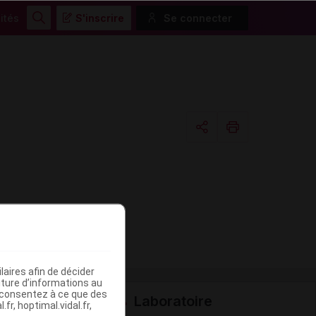
ités
S'inscrire
Se connecter
Rechercher
Copier l'url
Email
aires afin de décider
iture d’informations au
s consentez à ce que des
Laboratoire
fr, hoptimal.vidal.fr,