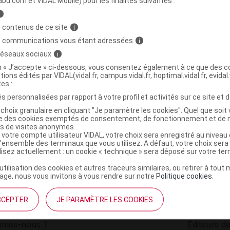
abu.com et VIDAL Mobile) pour les finalités suivantes :
i
 CRISTAL Loupe lecture Diop 2,00
C
 contenus de ce site
i
s communications vous étant adressées
i
 réseaux sociaux
i
3700576005023
on « J’accepte » ci-dessous, vous consentez également à ce que des co
r
Médi-Vision
tions édités par VIDAL(vidal.fr, campus.vidal.fr, hoptimal.vidal.fr, evidal.
NR
tes :
s personnalisées par rapport à votre profil et activités sur ce site et d
choix granulaire en cliquant "Je paramètre les cookies". Quel que soit 
ise des cookies exemptés de consentement, de fonctionnement et de 
es de visites anonymes.
 votre compte utilisateur VIDAL, votre choix sera enregistré au nivea
l’ensemble des terminaux que vous utilisez. A défaut, votre choix ser
ilisez actuellement : un cookie « technique » sera déposé sur votre te
’utilisation des cookies et autres traceurs similaires, ou retirer à tou
ge, nous vous invitons à vous rendre sur notre
Politique cookies
.
CCEPTER
JE PARAMÈTRE LES COOKIES
institutionnel
Espace pa
mmes-nous ?
Éditeurs de