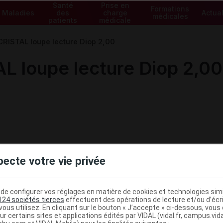
Santé
Prise en
Formations
Maladies
des
charge
Actual
médicales
patients
médicale
RISTAL loupe lecture Diop 2,00
L loupe lecture Diop 2,00
pecte votre vie privée
e configurer vos réglages en matière de cookies et technologies simil
124 sociétés tierces
effectuent des opérations de lecture et/ou d’écr
ous utilisez. En cliquant sur le bouton « J’accepte » ci-dessous, vou
ministratives
ur certains sites et applications édités par VIDAL (vidal.fr, campus.vidal.