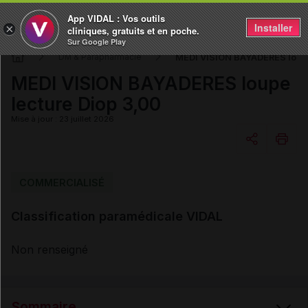
App VIDAL : Vos outils
Installer
×
cliniques, gratuits et en poche.
Sur Google Play
MEDI VISION BAYADERES loupe
DM & Parapharmacie
MEDI VISION BAYADERES loupe
lecture Diop 3,00
Mise à jour : 23 juillet 2026
Copier l'url
COMMERCIALISÉ
Classification paramédicale VIDAL
Email
Non renseigné
Sommaire