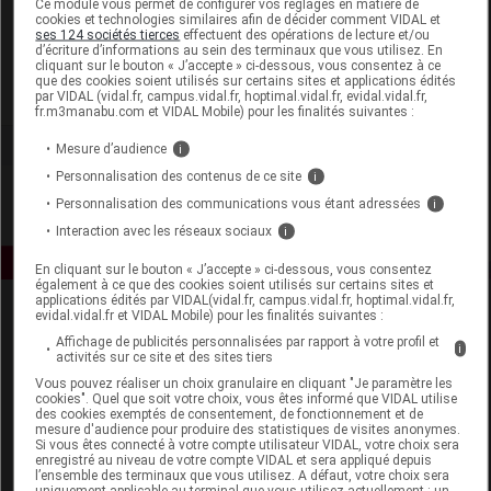
Ce module vous permet de configurer vos réglages en matière de
cookies et technologies similaires afin de décider comment VIDAL et
ses 124 sociétés tierces
effectuent des opérations de lecture et/ou
Médi-Vision
d’écriture d’informations au sein des terminaux que vous utilisez. En
cliquant sur le bouton « J’accepte » ci-dessous, vous consentez à ce
que des cookies soient utilisés sur certains sites et applications édités
Voir la fiche laboratoire
par VIDAL (vidal.fr, campus.vidal.fr, hoptimal.vidal.fr, evidal.vidal.fr,
fr.m3manabu.com et VIDAL Mobile) pour les finalités suivantes :
Mesure d’audience
i
Personnalisation des contenus de ce site
i
Personnalisation des communications vous étant adressées
i
Interaction avec les réseaux sociaux
i
En cliquant sur le bouton « J’accepte » ci-dessous, vous consentez
également à ce que des cookies soient utilisés sur certains sites et
applications édités par VIDAL(vidal.fr, campus.vidal.fr, hoptimal.vidal.fr,
evidal.vidal.fr et VIDAL Mobile) pour les finalités suivantes :
Affichage de publicités personnalisées par rapport à votre profil et
i
activités sur ce site et des sites tiers
Vous pouvez réaliser un choix granulaire en cliquant "Je paramètre les
cookies". Quel que soit votre choix, vous êtes informé que VIDAL utilise
des cookies exemptés de consentement, de fonctionnement et de
Espace produit
mesure d'audience pour produire des statistiques de visites anonymes.
Si vous êtes connecté à votre compte utilisateur VIDAL, votre choix sera
enregistré au niveau de votre compte VIDAL et sera appliqué depuis
Boutique
l’ensemble des terminaux que vous utilisez. A défaut, votre choix sera
VIDAL Expert
uniquement applicable au terminal que vous utilisez actuellement : un