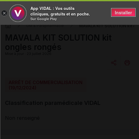
App VIDAL : Vos outils
Installer
×
cliniques, gratuits et en poche.
Sur Google Play
MAVALA KIT SOLUTION kit on
DM & Parapharmacie
MAVALA KIT SOLUTION kit
ongles rongés
Mise à jour : 23 juillet 2026
Copier l'url
ARRÊT DE COMMERCIALISATION
(19/12/2024)
Email
Classification paramédicale VIDAL
Non renseigné