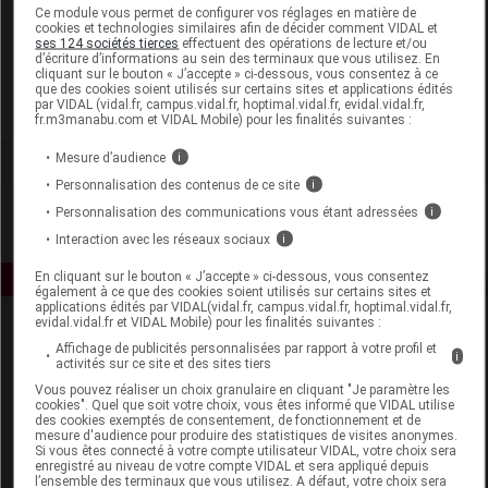
Laboratoire
Ce module vous permet de configurer vos réglages en matière de
cookies et technologies similaires afin de décider comment VIDAL et
ses 124 sociétés tierces
effectuent des opérations de lecture et/ou
d’écriture d’informations au sein des terminaux que vous utilisez. En
Mavala France
cliquant sur le bouton « J’accepte » ci-dessous, vous consentez à ce
que des cookies soient utilisés sur certains sites et applications édités
par VIDAL (vidal.fr, campus.vidal.fr, hoptimal.vidal.fr, evidal.vidal.fr,
Voir la fiche laboratoire
fr.m3manabu.com et VIDAL Mobile) pour les finalités suivantes :
Mesure d’audience
i
Personnalisation des contenus de ce site
i
Personnalisation des communications vous étant adressées
i
Interaction avec les réseaux sociaux
i
En cliquant sur le bouton « J’accepte » ci-dessous, vous consentez
également à ce que des cookies soient utilisés sur certains sites et
applications édités par VIDAL(vidal.fr, campus.vidal.fr, hoptimal.vidal.fr,
evidal.vidal.fr et VIDAL Mobile) pour les finalités suivantes :
Affichage de publicités personnalisées par rapport à votre profil et
i
activités sur ce site et des sites tiers
Vous pouvez réaliser un choix granulaire en cliquant "Je paramètre les
cookies". Quel que soit votre choix, vous êtes informé que VIDAL utilise
des cookies exemptés de consentement, de fonctionnement et de
mesure d'audience pour produire des statistiques de visites anonymes.
Espace produit
Si vous êtes connecté à votre compte utilisateur VIDAL, votre choix sera
enregistré au niveau de votre compte VIDAL et sera appliqué depuis
Boutique
l’ensemble des terminaux que vous utilisez. A défaut, votre choix sera