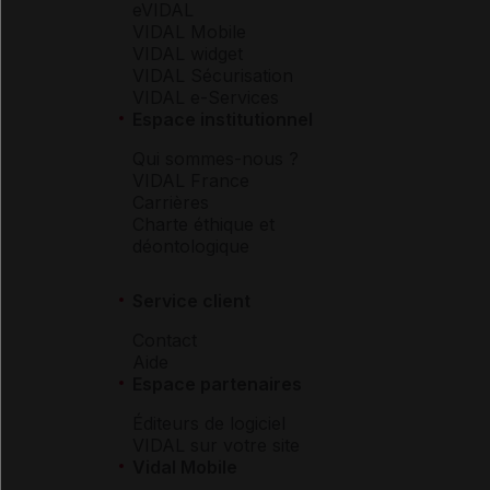
eVIDAL
VIDAL Mobile
VIDAL widget
VIDAL Sécurisation
VIDAL e-Services
Espace institutionnel
Qui sommes-nous ?
VIDAL France
Carrières
Charte éthique et
déontologique
Service client
Contact
Aide
Espace partenaires
Éditeurs de logiciel
VIDAL sur votre site
Vidal Mobile