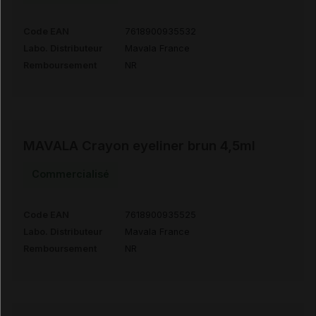
Code EAN
7618900935532
Labo. Distributeur
Mavala France
Remboursement
NR
MAVALA Crayon eyeliner brun 4,5ml
Commercialisé
Code EAN
7618900935525
Labo. Distributeur
Mavala France
Remboursement
NR