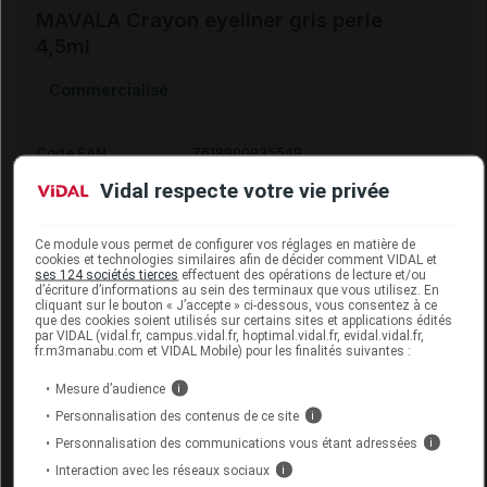
MAVALA Crayon eyeliner gris perle
4,5ml
Commercialisé
Code EAN
7618900935549
Labo. Distributeur
Mavala France
Vidal respecte votre vie privée
Remboursement
NR
Ce module vous permet de configurer vos réglages en matière de
cookies et technologies similaires afin de décider comment VIDAL et
ses 124 sociétés tierces
effectuent des opérations de lecture et/ou
d’écriture d’informations au sein des terminaux que vous utilisez. En
cliquant sur le bouton « J’accepte » ci-dessous, vous consentez à ce
que des cookies soient utilisés sur certains sites et applications édités
MAVALA Crayon eyeliner noir 4,5ml
par VIDAL (vidal.fr, campus.vidal.fr, hoptimal.vidal.fr, evidal.vidal.fr,
fr.m3manabu.com et VIDAL Mobile) pour les finalités suivantes :
Commercialisé
Mesure d’audience
i
Personnalisation des contenus de ce site
i
Code EAN
7618900935518
Personnalisation des communications vous étant adressées
i
Labo. Distributeur
Mavala France
Interaction avec les réseaux sociaux
i