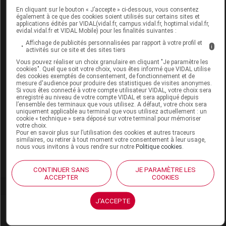
Remboursement
NR
En cliquant sur le bouton « J’accepte » ci-dessous, vous consentez
également à ce que des cookies soient utilisés sur certains sites et
applications édités par VIDAL(vidal.fr, campus.vidal.fr, hoptimal.vidal.fr,
evidal.vidal.fr et VIDAL Mobile) pour les finalités suivantes :
Affichage de publicités personnalisées par rapport à votre profil et
i
activités sur ce site et des sites tiers
MAVALA Crayon eyeliner or glamour
Vous pouvez réaliser un choix granulaire en cliquant "Je paramètre les
4,5ml
cookies". Quel que soit votre choix, vous êtes informé que VIDAL utilise
des cookies exemptés de consentement, de fonctionnement et de
mesure d'audience pour produire des statistiques de visites anonymes.
Commercialisé
Si vous êtes connecté à votre compte utilisateur VIDAL, votre choix sera
enregistré au niveau de votre compte VIDAL et sera appliqué depuis
l’ensemble des terminaux que vous utilisez. A défaut, votre choix sera
uniquement applicable au terminal que vous utilisez actuellement : un
cookie « technique » sera déposé sur votre terminal pour mémoriser
Code EAN
7618900935563
votre choix.
Labo. Distributeur
Mavala France
Pour en savoir plus sur l’utilisation des cookies et autres traceurs
similaires, ou retirer à tout moment votre consentement à leur usage,
Remboursement
NR
nous vous invitons à vous rendre sur notre
Politique cookies
.
CONTINUER SANS
JE PARAMÈTRE LES
ACCEPTER
COOKIES
J'ACCEPTE
Laboratoire