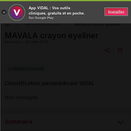
App VIDAL : Vos outils
Installer
×
cliniques, gratuits et en poche.
Sur Google Play
MAVALA crayon eyeliner
DM & Parapharmacie
MAVALA crayon eyeliner
Mise à jour : 23 juillet 2026
Copier l'url
COMMERCIALISÉ
Classification paramédicale VIDAL
Email
Non renseigné
Sommaire