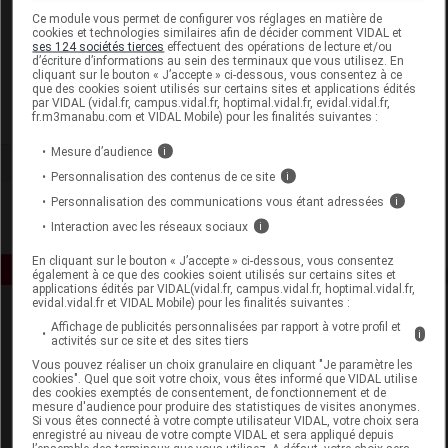
Laboratoire
Ce module vous permet de configurer vos réglages en matière de
cookies et technologies similaires afin de décider comment VIDAL et
ses 124 sociétés tierces
effectuent des opérations de lecture et/ou
d’écriture d’informations au sein des terminaux que vous utilisez. En
Martiderm France
cliquant sur le bouton « J’accepte » ci-dessous, vous consentez à ce
que des cookies soient utilisés sur certains sites et applications édités
par VIDAL (vidal.fr, campus.vidal.fr, hoptimal.vidal.fr, evidal.vidal.fr,
Voir la fiche laboratoire
fr.m3manabu.com et VIDAL Mobile) pour les finalités suivantes :
Mesure d’audience
i
Personnalisation des contenus de ce site
i
Personnalisation des communications vous étant adressées
i
Interaction avec les réseaux sociaux
i
En cliquant sur le bouton « J’accepte » ci-dessous, vous consentez
également à ce que des cookies soient utilisés sur certains sites et
applications édités par VIDAL(vidal.fr, campus.vidal.fr, hoptimal.vidal.fr,
evidal.vidal.fr et VIDAL Mobile) pour les finalités suivantes :
Affichage de publicités personnalisées par rapport à votre profil et
i
activités sur ce site et des sites tiers
Vous pouvez réaliser un choix granulaire en cliquant "Je paramètre les
cookies". Quel que soit votre choix, vous êtes informé que VIDAL utilise
des cookies exemptés de consentement, de fonctionnement et de
mesure d'audience pour produire des statistiques de visites anonymes.
Espace produit
Si vous êtes connecté à votre compte utilisateur VIDAL, votre choix sera
enregistré au niveau de votre compte VIDAL et sera appliqué depuis