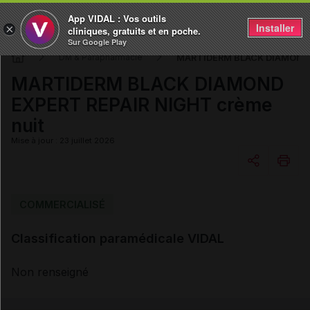
App VIDAL : Vos outils
Installer
×
cliniques, gratuits et en poche.
Sur Google Play
MARTIDERM BLACK DIAMOND E
DM & Parapharmacie
MARTIDERM BLACK DIAMOND
EXPERT REPAIR NIGHT crème
nuit
Mise à jour : 23 juillet 2026
Copier l'url
COMMERCIALISÉ
Classification paramédicale VIDAL
Email
Non renseigné