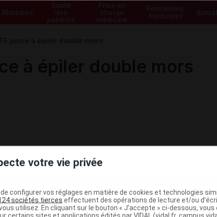
Santé
Prise en
Formations
Maladies
des
charge
Actual
médicales
patients
médicale
 pince à épiler double mors
 à épiler double mors
pecte votre vie privée
e configurer vos réglages en matière de cookies et technologies simil
124 sociétés tierces
effectuent des opérations de lecture et/ou d’écr
ministratives
ous utilisez. En cliquant sur le bouton « J’accepte » ci-dessous, vou
ur certains sites et applications édités par VIDAL (vidal.fr, campus.vidal.