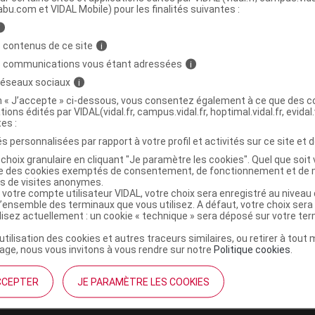
abu.com et VIDAL Mobile) pour les finalités suivantes :
i
TE Pince à épiler double mors
C
 contenus de ce site
i
s communications vous étant adressées
i
8143615
 réseaux sociaux
i
3401581436153
on « J’accepte » ci-dessous, vous consentez également à ce que des co
tions édités par VIDAL(vidal.fr, campus.vidal.fr, hoptimal.vidal.fr, evidal.
r
Laboratoire Marque Verte
tes :
NR
s personnalisées par rapport à votre profil et activités sur ce site et d
choix granulaire en cliquant "Je paramètre les cookies". Quel que soit 
ise des cookies exemptés de consentement, de fonctionnement et de 
es de visites anonymes.
 votre compte utilisateur VIDAL, votre choix sera enregistré au nivea
l’ensemble des terminaux que vous utilisez. A défaut, votre choix ser
ilisez actuellement : un cookie « technique » sera déposé sur votre te
’utilisation des cookies et autres traceurs similaires, ou retirer à tou
ge, nous vous invitons à vous rendre sur notre
Politique cookies
.
CCEPTER
JE PARAMÈTRE LES COOKIES
institutionnel
Espace pa