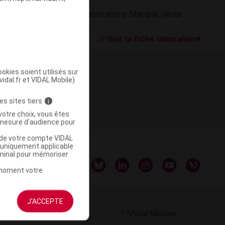
Laboratoire Marque Verte
ommercialisé
Voir la fiche laboratoire
okies soient utilisés sur
vidal.fr et VIDAL Mobile)
es sites tiers
i
votre choix, vous êtes
mesure d'audience pour
u de votre compte VIDAL
a uniquement applicable
rminal pour mémoriser
t moment votre
J'ACCEPTE
rtenaires
Vidal Mobile