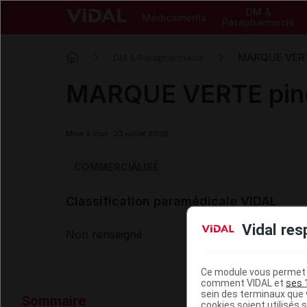
DM &
Médicaments
Parapharmacie
MARQUE VERTE
DM & Parapharmacie
MARQUE VERTE pince
Mise à jour : 23 juillet 2026
COMMERCIALISÉ
Classification paramédicale VIDAL
Vidal res
Non renseigné
Ce module vous permet d
comment VIDAL et
ses 
Données ad
sein des terminaux que v
Sommaire
cookies soient utilisés s