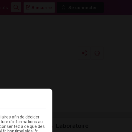
ités
S'inscrire
Se connecter
Rechercher
Copier l'url
Email
aires afin de décider
iture d’informations au
Laboratoire
s consentez à ce que des
fr, hoptimal.vidal.fr,