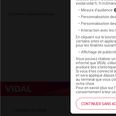
evidal.vidal.fr, fr.m3man
Mesure d’audience
MARQUE VER
Données administratives
Personnalisation des
Personnalisation de
Code ACL
Interaction avec les
Code 13
En cliquant sur le bout
certains sites et applica
Labo. Distributeu
pour les finalités suivan
Remboursement
Affichage de publicité
Vous pouvez réaliser un 
informé que VIDAL util
produire des statistiqu
Si vous êtes connecté à
et sera appliqué depuis 
au terminal que vous ut
votre choix.
Pour en savoir plus sur l
consentement à leur usa
CONTINUER SANS A
Espace produit
Espace 