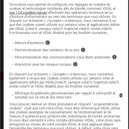
Laboratoire
Ce module vous permet de configurer vos réglages en matière de
cookies et technologies similaires afin de décider comment VIDAL et
ses 124 sociétés tierces
effectuent des opérations de lecture et/ou
d’écriture d’informations au sein des terminaux que vous utilisez. En
Laboratoire Marque Verte
cliquant sur le bouton « J’accepte » ci-dessous, vous consentez à ce
que des cookies soient utilisés sur certains sites et applications édités
par VIDAL (vidal.fr, campus.vidal.fr, hoptimal.vidal.fr, evidal.vidal.fr,
Voir la fiche laboratoire
fr.m3manabu.com et VIDAL Mobile) pour les finalités suivantes :
Mesure d’audience
i
Personnalisation des contenus de ce site
i
Personnalisation des communications vous étant adressées
i
Interaction avec les réseaux sociaux
i
En cliquant sur le bouton « J’accepte » ci-dessous, vous consentez
également à ce que des cookies soient utilisés sur certains sites et
applications édités par VIDAL(vidal.fr, campus.vidal.fr, hoptimal.vidal.fr,
evidal.vidal.fr et VIDAL Mobile) pour les finalités suivantes :
Affichage de publicités personnalisées par rapport à votre profil et
i
activités sur ce site et des sites tiers
Vous pouvez réaliser un choix granulaire en cliquant "Je paramètre les
cookies". Quel que soit votre choix, vous êtes informé que VIDAL utilise
des cookies exemptés de consentement, de fonctionnement et de
mesure d'audience pour produire des statistiques de visites anonymes.
Espace produit
Si vous êtes connecté à votre compte utilisateur VIDAL, votre choix sera
enregistré au niveau de votre compte VIDAL et sera appliqué depuis
Boutique
l’ensemble des terminaux que vous utilisez. A défaut, votre choix sera