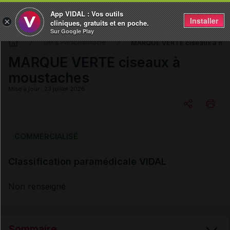
App VIDAL : Vos outils
Installer
×
cliniques, gratuits et en poche.
Sur Google Play
MARQUE VERTE ciseaux à mo
DM & Parapharmacie
MARQUE VERTE ciseaux à
moustaches
Mise à jour : 23 juillet 2026
Copier l'url
COMMERCIALISÉ
Classification paramédicale VIDAL
Email
Non renseigné
Sommaire