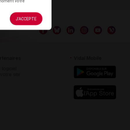
t moment votre
J'ACCEPTE
rtenaires
Vidal Mobile
 logiciel
votre site