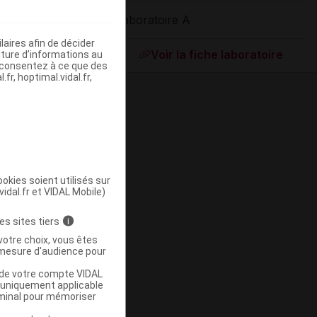
Laboratoire A
Supprimé
aires afin de décider
Voir la fiche laboratoire
iture d’informations au
s consentez à ce que des
fr, hoptimal.vidal.fr,
okies soient utilisés sur
vidal.fr et VIDAL Mobile)
ommercialisé
es sites tiers
i
votre choix, vous êtes
mesure d'audience pour
u de votre compte VIDAL
a uniquement applicable
rminal pour mémoriser