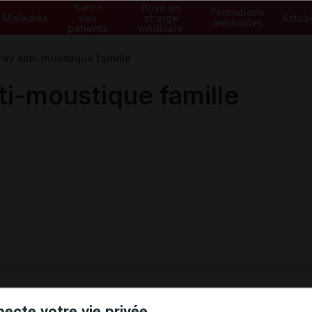
Santé
Prise en
Formations
Maladies
des
charge
Actual
médicales
patients
médicale
y anti-moustique famille
-moustique famille
ministratives
pecte votre vie privée