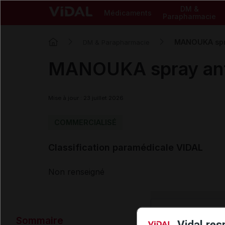
DM &
Médicaments
Parapharmacie
MANOUKA spra
DM & Parapharmacie
MANOUKA spray anti
Mise à jour : 23 juillet 2026
COMMERCIALISÉ
Classification paramédicale VIDAL
Non renseigné
Données ad
Sommaire
Vidal res