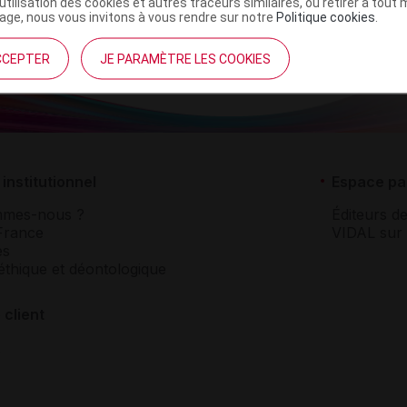
’utilisation des cookies et autres traceurs similaires, ou retirer à tou
ge, nous vous invitons à vous rendre sur notre
Politique cookies
.
CCEPTER
JE PARAMÈTRE LES COOKIES
institutionnel
Espace pa
mmes-nous ?
Éditeurs de
France
VIDAL sur 
es
éthique et déontologique
 client