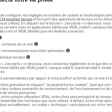
ay anti-moustique famille 2Fl/75ml
e configurer vos réglages en matière de cookies et technologies simil
124 sociétés tierces
effectuent des opérations de lecture et/ou d’écr
ous utilisez. En cliquant sur le bouton « J’accepte » ci-dessous, vou
ur certains sites et applications édités par VIDAL (vidal.fr, campus.vidal.
3760214050976
abu.com et VIDAL Mobile) pour les finalités suivantes :
r
Laboratoire A
i
NR
 contenus de ce site
i
s communications vous étant adressées
i
 réseaux sociaux
i
on « J’accepte » ci-dessous, vous consentez également à ce que des co
tions édités par VIDAL(vidal.fr, campus.vidal.fr, hoptimal.vidal.fr, evidal.
ay anti-moustique famille Fl/75ml
C
tes :
s personnalisées par rapport à votre profil et activités sur ce site et d
6380133
choix granulaire en cliquant "Je paramètre les cookies". Quel que soit 
ise des cookies exemptés de consentement, de fonctionnement et de 
3401563801337
es de visites anonymes.
r
GSA Healthcare
 votre compte utilisateur VIDAL, votre choix sera enregistré au nivea
l’ensemble des terminaux que vous utilisez. A défaut, votre choix ser
NR
ilisez actuellement : un cookie « technique » sera déposé sur votre te