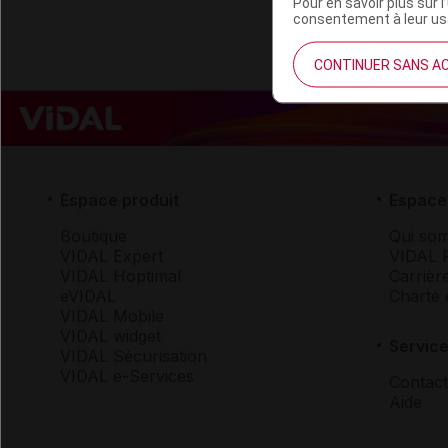
Pour en savoir plus sur l
consentement à leur usa
CONTINUER SANS A
Espace produit
Espace 
Boutique
Qui so
VIDAL Expert
VIDAL 
VIDAL Hoptimal
Carrièr
eVIDAL
Charte 
VIDAL Mobile
VIDAL widget
Service
VIDAL Sécurisation
VIDAL e-Services
Contact
Aide