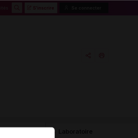
ités
S'inscrire
Se connecter
Rechercher
Copier l'url
Email
Laboratoire