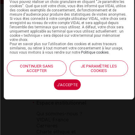
Vous pouvez réaliser un choix granulaire en cliquant "Je paramètre les
cookies". Quel que soit votre choix, vous êtes informé que VIDAL utilise
des cookies exemptés de consentement, de fonctionnement et de
mesure d'audience pour produire des statistiques de visites anonymes.
Si vous êtes connecté à votre compte utilisateur VIDAL, votre choix sera
enregistré au niveau de votre compte VIDAL et sera appliqué depuis
l’ensemble des terminaux que vous utilisez. A défaut, votre choix sera
uniquement applicable au terminal que vous utilisez actuellement : un
cookie « technique » sera déposé sur votre terminal pour mémoriser
votre choix.
Espace produit
Pour en savoir plus sur l’utilisation des cookies et autres traceurs
similaires, ou retirer à tout moment votre consentement à leur usage,
nous vous invitons à vous rendre sur notre
Politique cookies
.
Boutique
VIDAL Expert
VIDAL Hoptimal
CONTINUER SANS
JE PARAMÈTRE LES
ACCEPTER
COOKIES
eVIDAL
VIDAL Mobile
VIDAL widget
J'ACCEPTE
VIDAL Sécurisation
VIDAL e-Services
Espace institutionnel
Qui sommes-nous ?
VIDAL France
Carrières
Charte éthique et