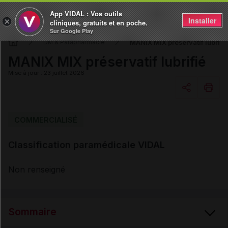
App VIDAL : Vos outils
Installer
×
cliniques, gratuits et en poche.
Sur Google Play
MANIX MIX préservatif lubrifi
DM & Parapharmacie
MANIX MIX préservatif lubrifié
Mise à jour : 23 juillet 2026
Copier l'url
COMMERCIALISÉ
Classification paramédicale VIDAL
Email
Non renseigné
Sommaire