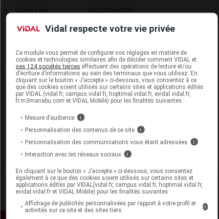
Code EAN
3532281691105
Labo. Distributeur
Cooper
Vidal respecte votre vie privée
Remboursement
NR
Ce module vous permet de configurer vos réglages en matière de
cookies et technologies similaires afin de décider comment VIDAL et
ses 124 sociétés tierces
effectuent des opérations de lecture et/ou
d’écriture d’informations au sein des terminaux que vous utilisez. En
cliquant sur le bouton « J’accepte » ci-dessous, vous consentez à ce
que des cookies soient utilisés sur certains sites et applications édités
par VIDAL (vidal.fr, campus.vidal.fr, hoptimal.vidal.fr, evidal.vidal.fr,
Laboratoire
fr.m3manabu.com et VIDAL Mobile) pour les finalités suivantes :
Mesure d’audience
i
LifeStyles Europe
Personnalisation des contenus de ce site
i
Personnalisation des communications vous étant adressées
i
Voir la fiche laboratoire
Interaction avec les réseaux sociaux
i
En cliquant sur le bouton « J’accepte » ci-dessous, vous consentez
également à ce que des cookies soient utilisés sur certains sites et
applications édités par VIDAL(vidal.fr, campus.vidal.fr, hoptimal.vidal.fr,
evidal.vidal.fr et VIDAL Mobile) pour les finalités suivantes :
Affichage de publicités personnalisées par rapport à votre profil et
i
activités sur ce site et des sites tiers