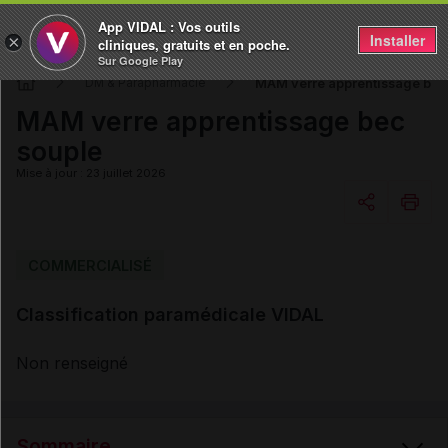
App VIDAL : Vos outils
Installer
×
cliniques, gratuits et en poche.
Sur Google Play
MAM verre apprentissage bec
DM & Parapharmacie
MAM verre apprentissage bec
souple
Mise à jour : 23 juillet 2026
Copier l'url
COMMERCIALISÉ
Classification paramédicale VIDAL
Email
Non renseigné
Sommaire