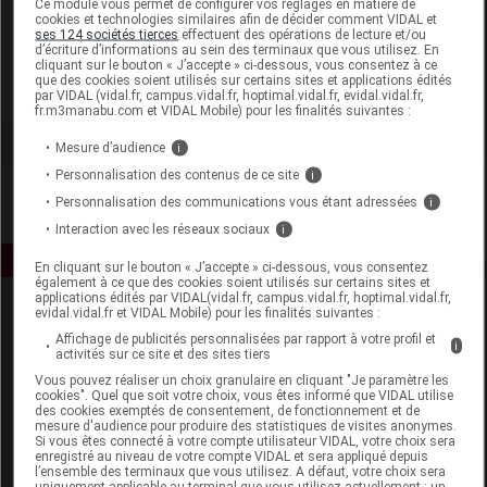
Ce module vous permet de configurer vos réglages en matière de
cookies et technologies similaires afin de décider comment VIDAL et
ses 124 sociétés tierces
effectuent des opérations de lecture et/ou
Mam Baby France
d’écriture d’informations au sein des terminaux que vous utilisez. En
cliquant sur le bouton « J’accepte » ci-dessous, vous consentez à ce
que des cookies soient utilisés sur certains sites et applications édités
Voir la fiche laboratoire
par VIDAL (vidal.fr, campus.vidal.fr, hoptimal.vidal.fr, evidal.vidal.fr,
fr.m3manabu.com et VIDAL Mobile) pour les finalités suivantes :
Mesure d’audience
i
Personnalisation des contenus de ce site
i
Personnalisation des communications vous étant adressées
i
Interaction avec les réseaux sociaux
i
En cliquant sur le bouton « J’accepte » ci-dessous, vous consentez
également à ce que des cookies soient utilisés sur certains sites et
applications édités par VIDAL(vidal.fr, campus.vidal.fr, hoptimal.vidal.fr,
evidal.vidal.fr et VIDAL Mobile) pour les finalités suivantes :
Affichage de publicités personnalisées par rapport à votre profil et
i
activités sur ce site et des sites tiers
Vous pouvez réaliser un choix granulaire en cliquant "Je paramètre les
cookies". Quel que soit votre choix, vous êtes informé que VIDAL utilise
des cookies exemptés de consentement, de fonctionnement et de
Espace produit
mesure d'audience pour produire des statistiques de visites anonymes.
Si vous êtes connecté à votre compte utilisateur VIDAL, votre choix sera
enregistré au niveau de votre compte VIDAL et sera appliqué depuis
Boutique
l’ensemble des terminaux que vous utilisez. A défaut, votre choix sera
VIDAL Expert
uniquement applicable au terminal que vous utilisez actuellement : un