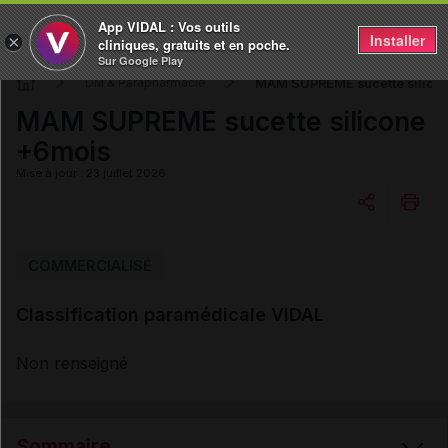
App VIDAL : Vos outils
Installer
×
cliniques, gratuits et en poche.
Sur Google Play
MAM SUPREME sucette silico
DM & Parapharmacie
MAM SUPREME sucette silicone
+6mois
Mise à jour : 23 juillet 2026
Copier l'url
COMMERCIALISÉ
Classification paramédicale VIDAL
Email
Non renseigné
Sommaire