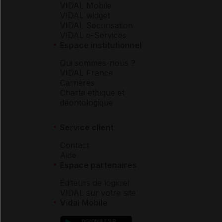
VIDAL Mobile
VIDAL widget
VIDAL Sécurisation
VIDAL e-Services
Espace institutionnel
Qui sommes-nous ?
VIDAL France
Carrières
Charte éthique et
déontologique
Service client
Contact
Aide
Espace partenaires
Éditeurs de logiciel
VIDAL sur votre site
Vidal Mobile