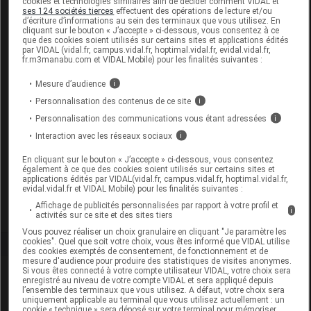
cookies et technologies similaires afin de décider comment VIDAL et
ses 124 sociétés tierces
effectuent des opérations de lecture et/ou
d’écriture d’informations au sein des terminaux que vous utilisez. En
cliquant sur le bouton « J’accepte » ci-dessous, vous consentez à ce
que des cookies soient utilisés sur certains sites et applications édités
par VIDAL (vidal.fr, campus.vidal.fr, hoptimal.vidal.fr, evidal.vidal.fr,
fr.m3manabu.com et VIDAL Mobile) pour les finalités suivantes :
MAM SUPREME Sucette silicone +6mois
nuit B/2+boite stérilisation
Mesure d’audience
i
Personnalisation des contenus de ce site
i
Supprimé
Personnalisation des communications vous étant adressées
i
Interaction avec les réseaux sociaux
i
Code EAN
9001616808920
En cliquant sur le bouton « J’accepte » ci-dessous, vous consentez
Labo. Distributeur
Mam Baby France
également à ce que des cookies soient utilisés sur certains sites et
applications édités par VIDAL(vidal.fr, campus.vidal.fr, hoptimal.vidal.fr,
Remboursement
NR
evidal.vidal.fr et VIDAL Mobile) pour les finalités suivantes :
Affichage de publicités personnalisées par rapport à votre profil et
i
activités sur ce site et des sites tiers
Vous pouvez réaliser un choix granulaire en cliquant "Je paramètre les
cookies". Quel que soit votre choix, vous êtes informé que VIDAL utilise
des cookies exemptés de consentement, de fonctionnement et de
mesure d'audience pour produire des statistiques de visites anonymes.
Si vous êtes connecté à votre compte utilisateur VIDAL, votre choix sera
Laboratoire
enregistré au niveau de votre compte VIDAL et sera appliqué depuis
l’ensemble des terminaux que vous utilisez. A défaut, votre choix sera
uniquement applicable au terminal que vous utilisez actuellement : un
Mam Baby France
cookie « technique » sera déposé sur votre terminal pour mémoriser