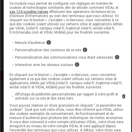
Laboratoire
Ce module vous permet de configurer vos réglages en matière de
cookies et technologies similaires afin de décider comment VIDAL et
ses 124 sociétés tierces
effectuent des opérations de lecture et/ou
d’écriture d’informations au sein des terminaux que vous utilisez. En
Mam Baby France
cliquant sur le bouton « J’accepte » ci-dessous, vous consentez à ce
que des cookies soient utilisés sur certains sites et applications édités
par VIDAL (vidal.fr, campus.vidal.fr, hoptimal.vidal.fr, evidal.vidal.fr,
Voir la fiche laboratoire
fr.m3manabu.com et VIDAL Mobile) pour les finalités suivantes :
Mesure d’audience
i
Personnalisation des contenus de ce site
i
Personnalisation des communications vous étant adressées
i
Interaction avec les réseaux sociaux
i
En cliquant sur le bouton « J’accepte » ci-dessous, vous consentez
également à ce que des cookies soient utilisés sur certains sites et
applications édités par VIDAL(vidal.fr, campus.vidal.fr, hoptimal.vidal.fr,
evidal.vidal.fr et VIDAL Mobile) pour les finalités suivantes :
Affichage de publicités personnalisées par rapport à votre profil et
i
activités sur ce site et des sites tiers
Vous pouvez réaliser un choix granulaire en cliquant "Je paramètre les
cookies". Quel que soit votre choix, vous êtes informé que VIDAL utilise
des cookies exemptés de consentement, de fonctionnement et de
mesure d'audience pour produire des statistiques de visites anonymes.
Espace produit
Si vous êtes connecté à votre compte utilisateur VIDAL, votre choix sera
enregistré au niveau de votre compte VIDAL et sera appliqué depuis
Boutique
l’ensemble des terminaux que vous utilisez. A défaut, votre choix sera