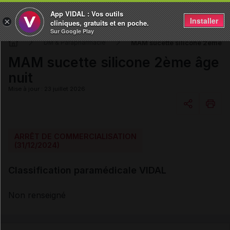
App VIDAL : Vos outils
Installer
×
cliniques, gratuits et en poche.
Sur Google Play
MAM sucette silicone 2ème âg
DM & Parapharmacie
MAM sucette silicone 2ème âge
nuit
Mise à jour : 23 juillet 2026
Copier l'url
ARRÊT DE COMMERCIALISATION
(31/12/2024)
Email
Classification paramédicale VIDAL
Non renseigné