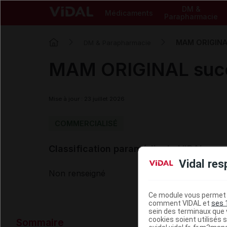
DM &
Médicaments
Parapharmacie
MAM ORIGINAL 
DM & Parapharmacie
MAM ORIGINAL sucet
Mise à jour : 23 juillet 2026
COMMERCIALISÉ
Classification paramédicale VIDAL
Vidal res
Non renseigné
Ce module vous permet d
comment VIDAL et
ses 
sein des terminaux que v
Données ad
cookies soient utilisés s
Sommaire