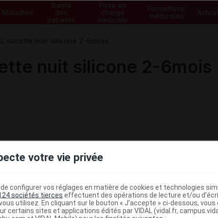
Santé
Prise en
Formations
Maladies
des
charge
Actual
médicales
patients
médicale
sucette nuit silicone 2-6mois
te nuit silicone 2-6mois
pecte votre vie privée
e configurer vos réglages en matière de cookies et technologies simil
124 sociétés tierces
effectuent des opérations de lecture et/ou d’écr
ous utilisez. En cliquant sur le bouton « J’accepte » ci-dessous, vou
ministratives
ur certains sites et applications édités par VIDAL (vidal.fr, campus.vidal.