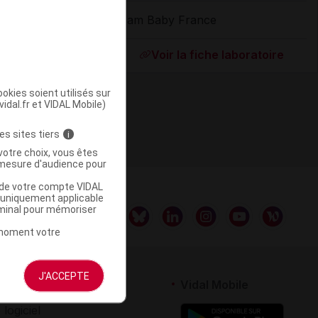
Mam Baby France
ommercialisé
Voir la fiche laboratoire
okies soient utilisés sur
vidal.fr et VIDAL Mobile)
es sites tiers
i
votre choix, vous êtes
mesure d'audience pour
u de votre compte VIDAL
a uniquement applicable
rminal pour mémoriser
t moment votre
J'ACCEPTE
rtenaires
Vidal Mobile
 logiciel