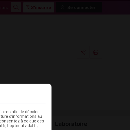
ités
S'inscrire
Se connecter
Rechercher
Copier l'url
Email
aires afin de décider
iture d’informations au
s consentez à ce que des
Laboratoire
fr, hoptimal.vidal.fr,