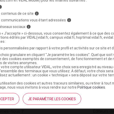
abu.com et VIDAL Mobile) pour les finalités suivantes :
i
L Sucette nuit silicone 2-6mois B/2
C
 contenus de ce site
i
s communications vous étant adressées
i
 réseaux sociaux
i
9001616835643
on « J’accepte » ci-dessous, vous consentez également à ce que des co
r
Mam Baby France
tions édités par VIDAL(vidal.fr, campus.vidal.fr, hoptimal.vidal.fr, evidal.
NR
tes :
s personnalisées par rapport à votre profil et activités sur ce site et d
choix granulaire en cliquant "Je paramètre les cookies". Quel que soit 
ise des cookies exemptés de consentement, de fonctionnement et de 
es de visites anonymes.
 votre compte utilisateur VIDAL, votre choix sera enregistré au nivea
l’ensemble des terminaux que vous utilisez. A défaut, votre choix ser
ilisez actuellement : un cookie « technique » sera déposé sur votre te
’utilisation des cookies et autres traceurs similaires, ou retirer à tou
ge, nous vous invitons à vous rendre sur notre
Politique cookies
.
CCEPTER
JE PARAMÈTRE LES COOKIES
institutionnel
Espace pa
mmes-nous ?
Éditeurs de