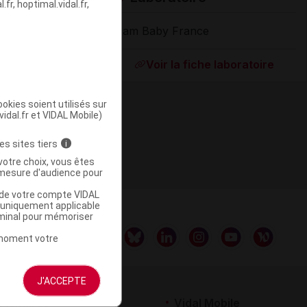
fr, hoptimal.vidal.fr,
Mam Baby France
Supprimé
Voir la fiche laboratoire
okies soient utilisés sur
vidal.fr et VIDAL Mobile)
es sites tiers
i
votre choix, vous êtes
mesure d'audience pour
u de votre compte VIDAL
a uniquement applicable
rminal pour mémoriser
t moment votre
J'ACCEPTE
rtenaires
Vidal Mobile