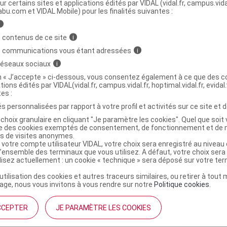
ministratives
ur certains sites et applications édités par VIDAL (vidal.fr, campus.vidal.
abu.com et VIDAL Mobile) pour les finalités suivantes :
i
ette+attache-sucette silicone 2-6mois Etui/1
 contenus de ce site
i
s communications vous étant adressées
i
 réseaux sociaux
i
6356650
on « J’accepte » ci-dessous, vous consentez également à ce que des co
9001616836688
tions édités par VIDAL(vidal.fr, campus.vidal.fr, hoptimal.vidal.fr, evidal.
r
Mam Baby France
tes :
NR
s personnalisées par rapport à votre profil et activités sur ce site et d
choix granulaire en cliquant "Je paramètre les cookies". Quel que soit 
ise des cookies exemptés de consentement, de fonctionnement et de 
es de visites anonymes.
 votre compte utilisateur VIDAL, votre choix sera enregistré au nivea
l’ensemble des terminaux que vous utilisez. A défaut, votre choix ser
ilisez actuellement : un cookie « technique » sera déposé sur votre te
’utilisation des cookies et autres traceurs similaires, ou retirer à tou
ge, nous vous invitons à vous rendre sur notre
Politique cookies
.
CCEPTER
JE PARAMÈTRE LES COOKIES
institutionnel
Espace pa