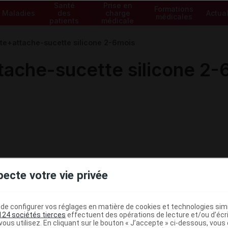
Santé
Prise en
Formations
Maladies
des
charge
Actual
médicales
patients
médicale
te+attache-sucette silicone 2-6mois
ache-sucette silicone 2-
pecte votre vie privée
e configurer vos réglages en matière de cookies et technologies simil
124 sociétés tierces
effectuent des opérations de lecture et/ou d’écr
ous utilisez. En cliquant sur le bouton « J’accepte » ci-dessous, vou