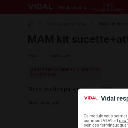
DM &
Médicaments
Parapharmacie
MAM kit sucet
DM & Parapharmacie
MAM kit sucette+att
Mise à jour : 23 juillet 2026
ARRÊT DE COMMERCIALISATION
(31/12/2024)
Classification paramédicale VIDAL
Vidal res
Non renseigné
Ce module vous permet d
comment VIDAL et
ses 
sein des terminaux que v