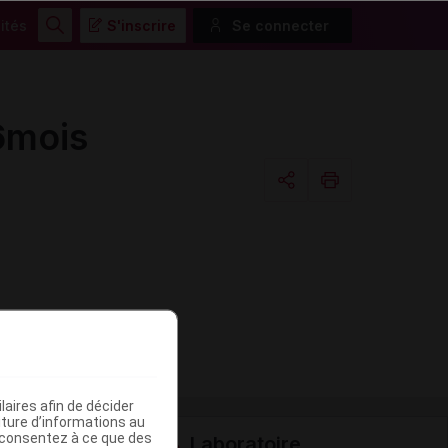
ités
S'inscrire
Se connecter
Rechercher
6mois
Copier l'url
Email
aires afin de décider
iture d’informations au
s consentez à ce que des
Laboratoire