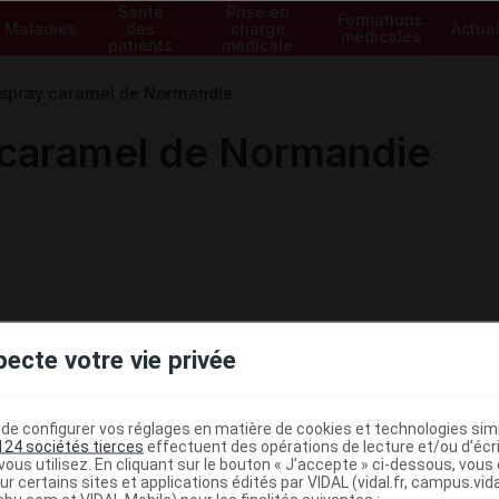
Santé
Prise en
Formations
Maladies
des
charge
Actual
médicales
patients
médicale
spray caramel de Normandie
caramel de Normandie
pecte votre vie privée
e configurer vos réglages en matière de cookies et technologies simil
124 sociétés tierces
effectuent des opérations de lecture et/ou d’écr
ous utilisez. En cliquant sur le bouton « J’accepte » ci-dessous, vou
ministratives
ur certains sites et applications édités par VIDAL (vidal.fr, campus.vidal.