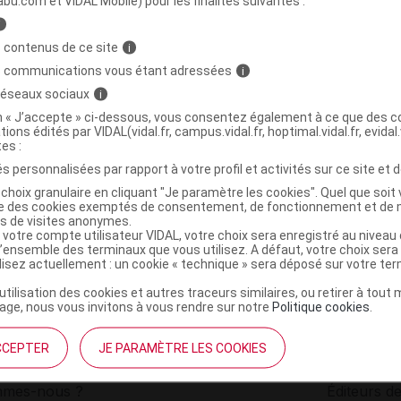
abu.com et VIDAL Mobile) pour les finalités suivantes :
i
6 Spray caramel de Normandie Fl/100ml
C
 contenus de ce site
i
s communications vous étant adressées
i
 réseaux sociaux
i
3760427910227
on « J’accepte » ci-dessous, vous consentez également à ce que des co
r
Adisphar
tions édités par VIDAL(vidal.fr, campus.vidal.fr, hoptimal.vidal.fr, evidal.
NR
tes :
s personnalisées par rapport à votre profil et activités sur ce site et d
choix granulaire en cliquant "Je paramètre les cookies". Quel que soit 
ise des cookies exemptés de consentement, de fonctionnement et de 
es de visites anonymes.
 votre compte utilisateur VIDAL, votre choix sera enregistré au nivea
l’ensemble des terminaux que vous utilisez. A défaut, votre choix ser
ilisez actuellement : un cookie « technique » sera déposé sur votre te
’utilisation des cookies et autres traceurs similaires, ou retirer à tou
ge, nous vous invitons à vous rendre sur notre
Politique cookies
.
CCEPTER
JE PARAMÈTRE LES COOKIES
institutionnel
Espace pa
mmes-nous ?
Éditeurs de