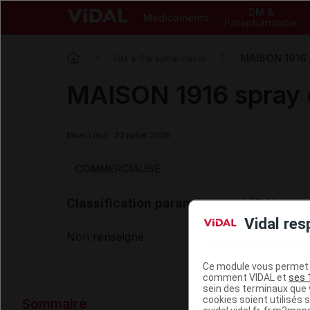
DM &
Médicaments
Parapharmacie
MAISON 1916 
DM & Parapharmacie
MAISON 1916 spray 
Mise à jour : 23 juillet 2026
COMMERCIALISÉ
Classification paramédicale VIDAL
Vidal res
Non renseigné
Ce module vous permet d
comment VIDAL et
ses 
sein des terminaux que v
Données ad
cookies soient utilisés s
Sommaire