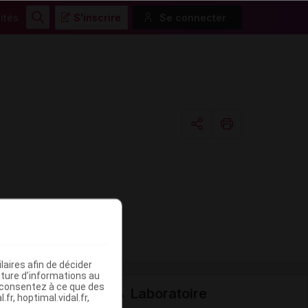
ités
S'inscrire
Se connecter
Rechercher
Copier l'url
Email
aires afin de décider
iture d’informations au
s consentez à ce que des
Laboratoire
fr, hoptimal.vidal.fr,