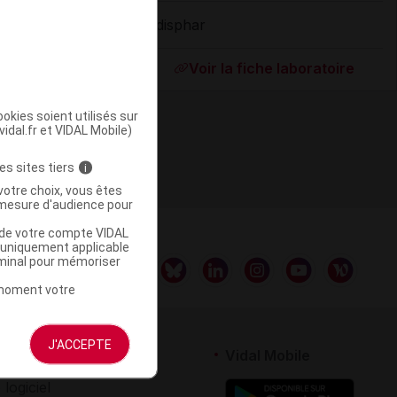
Adisphar
ommercialisé
Voir la fiche laboratoire
okies soient utilisés sur
vidal.fr et VIDAL Mobile)
es sites tiers
i
votre choix, vous êtes
mesure d'audience pour
u de votre compte VIDAL
a uniquement applicable
rminal pour mémoriser
t moment votre
J'ACCEPTE
rtenaires
Vidal Mobile
 logiciel