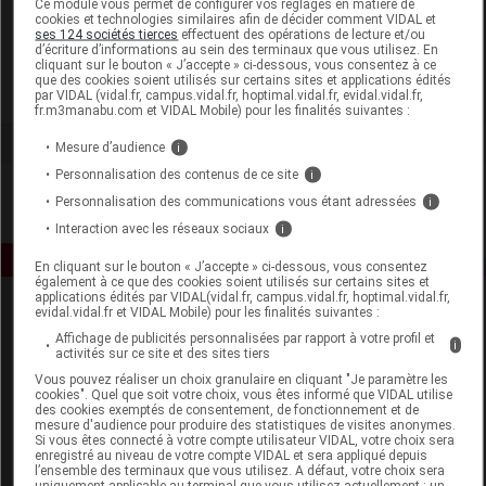
Ce module vous permet de configurer vos réglages en matière de
cookies et technologies similaires afin de décider comment VIDAL et
ses 124 sociétés tierces
effectuent des opérations de lecture et/ou
Adisphar
d’écriture d’informations au sein des terminaux que vous utilisez. En
cliquant sur le bouton « J’accepte » ci-dessous, vous consentez à ce
que des cookies soient utilisés sur certains sites et applications édités
Voir la fiche laboratoire
par VIDAL (vidal.fr, campus.vidal.fr, hoptimal.vidal.fr, evidal.vidal.fr,
fr.m3manabu.com et VIDAL Mobile) pour les finalités suivantes :
Mesure d’audience
i
Personnalisation des contenus de ce site
i
Personnalisation des communications vous étant adressées
i
Interaction avec les réseaux sociaux
i
En cliquant sur le bouton « J’accepte » ci-dessous, vous consentez
également à ce que des cookies soient utilisés sur certains sites et
applications édités par VIDAL(vidal.fr, campus.vidal.fr, hoptimal.vidal.fr,
evidal.vidal.fr et VIDAL Mobile) pour les finalités suivantes :
Affichage de publicités personnalisées par rapport à votre profil et
i
activités sur ce site et des sites tiers
Vous pouvez réaliser un choix granulaire en cliquant "Je paramètre les
cookies". Quel que soit votre choix, vous êtes informé que VIDAL utilise
des cookies exemptés de consentement, de fonctionnement et de
Espace produit
mesure d'audience pour produire des statistiques de visites anonymes.
Si vous êtes connecté à votre compte utilisateur VIDAL, votre choix sera
enregistré au niveau de votre compte VIDAL et sera appliqué depuis
Boutique
l’ensemble des terminaux que vous utilisez. A défaut, votre choix sera
VIDAL Expert
uniquement applicable au terminal que vous utilisez actuellement : un