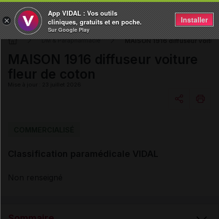
App VIDAL : Vos outils
Installer
×
cliniques, gratuits et en poche.
Sur Google Play
MAISON 1916 diffuseur voiture
DM & Parapharmacie
MAISON 1916 diffuseur voiture
fleur de coton
Mise à jour : 23 juillet 2026
Copier l'url
COMMERCIALISÉ
Classification paramédicale VIDAL
Email
Non renseigné
Sommaire