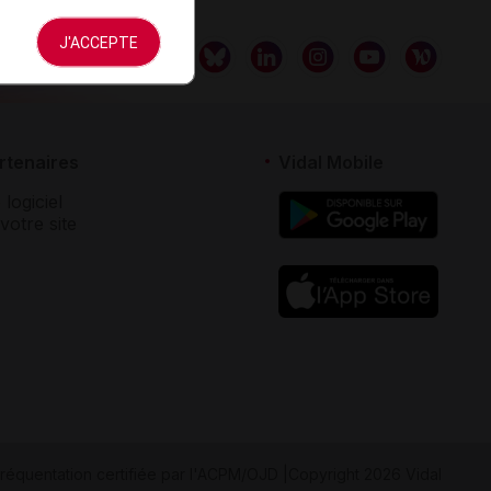
J'ACCEPTE
rtenaires
Vidal Mobile
 logiciel
votre site
réquentation certifiée par
l'ACPM/OJD
|
Copyright 2026 Vidal