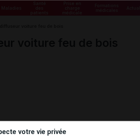
Santé
Prise en
Formations
Maladies
des
charge
Actual
médicales
patients
médicale
iffuseur voiture feu de bois
ur voiture feu de bois
pecte votre vie privée