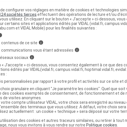
e configurer vos réglages en matière de cookies et technologies simil
124 sociétés tierces
effectuent des opérations de lecture et/ou d’écr
ous utilisez. En cliquant sur le bouton « J’accepte » ci-dessous, vou
ur certains sites et applications édités par VIDAL (vidal.fr, campus.vidal.
abu.com et VIDAL Mobile) pour les finalités suivantes :
i
 contenus de ce site
i
s communications vous étant adressées
i
 réseaux sociaux
i
on « J’accepte » ci-dessous, vous consentez également à ce que des co
tions édités par VIDAL(vidal.fr, campus.vidal.fr, hoptimal.vidal.fr, evidal.
tes :
s personnalisées par rapport à votre profil et activités sur ce site et d
choix granulaire en cliquant "Je paramètre les cookies". Quel que soit 
ise des cookies exemptés de consentement, de fonctionnement et de 
es de visites anonymes.
 votre compte utilisateur VIDAL, votre choix sera enregistré au nivea
l’ensemble des terminaux que vous utilisez. A défaut, votre choix ser
ilisez actuellement : un cookie « technique » sera déposé sur votre te
’utilisation des cookies et autres traceurs similaires, ou retirer à tou
ge, nous vous invitons à vous rendre sur notre
Politique cookies
.