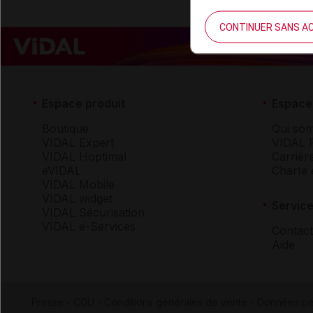
CONTINUER SANS A
Espace produit
Espace 
Boutique
Qui so
VIDAL Expert
VIDAL 
VIDAL Hoptimal
Carrièr
eVIDAL
Charte 
VIDAL Mobile
VIDAL widget
Service
VIDAL Sécurisation
VIDAL e-Services
Contact
Aide
Presse
-
CGU
-
Conditions générales de vente
-
Données pe