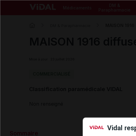
DM &
Médicaments
Parapharmacie
MAISON 1916 d
DM & Parapharmacie
MAISON 1916 diffuse
Mise à jour : 23 juillet 2026
COMMERCIALISÉ
Classification paramédicale VIDAL
Non renseigné
Vidal res
Sommaire