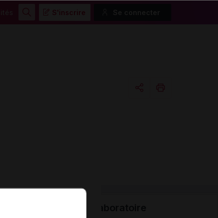
ités
S'inscrire
Se connecter
Rechercher
Copier l'url
Email
Laboratoire
Données