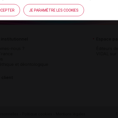
CCEPTER
JE PARAMÈTRE LES COOKIES
institutionnel
Espace pa
mmes-nous ?
Éditeurs de
France
VIDAL sur 
es
éthique et déontologique
 client
rsonnelles
-
Politique cookies
-
Mentions légales
F