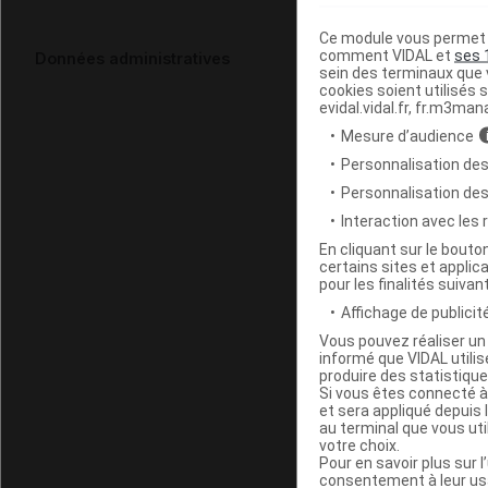
Ce module vous permet d
comment VIDAL et
ses 
Données administratives
sein des terminaux que v
cookies soient utilisés s
evidal.vidal.fr, fr.m3man
Mesure d’audience
Personnalisation des
Personnalisation de
Interaction avec les
En cliquant sur le bout
certains sites et applica
pour les finalités suivan
Affichage de publicité
Vous pouvez réaliser un 
informé que VIDAL util
produire des statistiqu
Si vous êtes connecté à
et sera appliqué depuis 
au terminal que vous ut
votre choix.
Pour en savoir plus sur l
consentement à leur usa