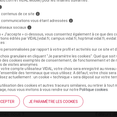
abu.com et VIDAL Mobile) pour les finalités suivantes :
i
arpe triangulaire secours
C
 contenus de ce site
i
s communications vous étant adressées
i
 réseaux sociaux
i
3700675401238
on « J’accepte » ci-dessous, vous consentez également à ce que des co
r
Biosynex
tions édités par VIDAL(vidal.fr, campus.vidal.fr, hoptimal.vidal.fr, evidal.
NR
tes :
s personnalisées par rapport à votre profil et activités sur ce site et d
choix granulaire en cliquant "Je paramètre les cookies". Quel que soit 
ise des cookies exemptés de consentement, de fonctionnement et de 
es de visites anonymes.
 votre compte utilisateur VIDAL, votre choix sera enregistré au nivea
l’ensemble des terminaux que vous utilisez. A défaut, votre choix ser
ilisez actuellement : un cookie « technique » sera déposé sur votre te
’utilisation des cookies et autres traceurs similaires, ou retirer à tou
ge, nous vous invitons à vous rendre sur notre
Politique cookies
.
CCEPTER
JE PARAMÈTRE LES COOKIES
institutionnel
Espace pa
mmes-nous ?
Éditeurs de