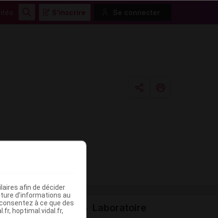
ités
S'inscrire
Se connecter
Rechercher
Copier l'url
Email
aires afin de décider
iture d’informations au
s consentez à ce que des
Laboratoire
fr, hoptimal.vidal.fr,