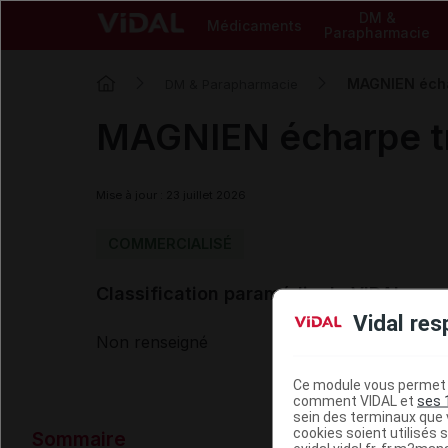
DM &
Médicaments
Parapharmacie
MAGNIEN écha
DM & Parapharmacie
MAGNIEN écharpe tr
Mise à jour : 23 juillet 2026
COMMERCIALISÉ
Classification paramédicale VIDAL
Vidal res
Non renseigné
Ce module vous permet d
comment VIDAL et
ses 
sein des terminaux que v
Données ad
cookies soient utilisés s
Sommaire