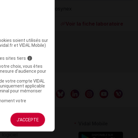
Biosynex
ommercialisé
Voir la fiche laboratoire
okies soient utilisés sur
vidal.fr et VIDAL Mobile)
es sites tiers
i
votre choix, vous êtes
mesure d'audience pour
u de votre compte VIDAL
a uniquement applicable
rminal pour mémoriser
t moment votre
J'ACCEPTE
rtenaires
Vidal Mobile
 logiciel