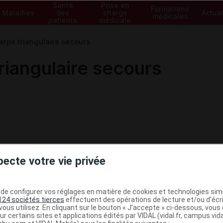
Santé
Prise en
Formations
Maladies
des
charge
Actual
médicales
patients
médicale
rpe triangulaire secours
iangulaire secours
pecte votre vie privée
e configurer vos réglages en matière de cookies et technologies simil
124 sociétés tierces
effectuent des opérations de lecture et/ou d’écr
ous utilisez. En cliquant sur le bouton « J’accepte » ci-dessous, vou
ministratives
ur certains sites et applications édités par VIDAL (vidal.fr, campus.vidal.