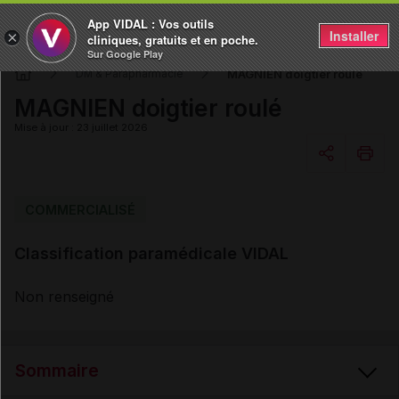
App VIDAL : Vos outils
Installer
×
cliniques, gratuits et en poche.
Sur Google Play
MAGNIEN doigtier roulé
DM & Parapharmacie
MAGNIEN doigtier roulé
Mise à jour : 23 juillet 2026
Copier l'url
COMMERCIALISÉ
Classification paramédicale VIDAL
Email
Non renseigné
Sommaire