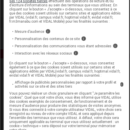
ses 124 sociétés tierces
effectuent des opérations de lecture et/ou
d’écriture d’informations au sein des terminaux que vous utilisez. En
cliquant sur le bouton « J’accepte » ci-dessous, vous consentez à ce
Voir la fiche laboratoire
que des cookies soient utilisés sur certains sites et applications édités
par VIDAL (vidal.fr, campus.vidal.fr, hoptimal.vidal.fr, evidal.vidal.fr,
fr.m3manabu.com et VIDAL Mobile) pour les finalités suivantes :
Mesure d’audience
i
Personnalisation des contenus de ce site
i
Personnalisation des communications vous étant adressées
i
Interaction avec les réseaux sociaux
i
En cliquant sur le bouton « J’accepte » ci-dessous, vous consentez
également à ce que des cookies soient utilisés sur certains sites et
applications édités par VIDAL(vidal.fr, campus.vidal.fr, hoptimal.vidal.fr,
evidal.vidal.fr et VIDAL Mobile) pour les finalités suivantes :
Affichage de publicités personnalisées par rapport à votre profil et
i
activités sur ce site et des sites tiers
Vous pouvez réaliser un choix granulaire en cliquant "Je paramètre les
Espace produit
cookies". Quel que soit votre choix, vous êtes informé que VIDAL utilise
des cookies exemptés de consentement, de fonctionnement et de
mesure d'audience pour produire des statistiques de visites anonymes.
Boutique
Si vous êtes connecté à votre compte utilisateur VIDAL, votre choix sera
VIDAL Expert
enregistré au niveau de votre compte VIDAL et sera appliqué depuis
l’ensemble des terminaux que vous utilisez. A défaut, votre choix sera
VIDAL Hoptimal
uniquement applicable au terminal que vous utilisez actuellement : un
eVIDAL
cookie « technique » sera déposé sur votre terminal pour mémoriser
votre choix.