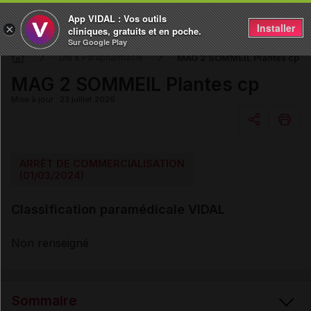
App VIDAL : Vos outils
Installer
×
cliniques, gratuits et en poche.
Sur Google Play
MAG 2 SOMMEIL Plantes cp
DM & Parapharmacie
MAG 2 SOMMEIL Plantes cp
Mise à jour : 23 juillet 2026
Copier l'url
ARRÊT DE COMMERCIALISATION
(01/03/2024)
Email
Classification paramédicale VIDAL
Non renseigné
Sommaire