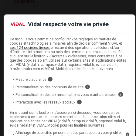
Supprimé
Code EAN
3614819997900
Vidal respecte votre vie privée
Labo. Distributeur
Cooper
Remboursement
NR
Ce module vous permet de configurer vos réglages en matière de
cookies et technologies similaires afin de décider comment VIDAL et
ses 124 sociétés tierces
effectuent des opérations de lecture et/ou
d’écriture d’informations au sein des terminaux que vous utilisez. En
cliquant sur le bouton « J’accepte » ci-dessous, vous consentez à ce
que des cookies soient utilisés sur certains sites et applications édités
par VIDAL (vidal.fr, campus.vidal.fr, hoptimal.vidal.fr, evidal.vidal.fr,
fr.m3manabu.com et VIDAL Mobile) pour les finalités suivantes :
Laboratoire
Mesure d’audience
i
Coopération Pharmaceutique Française
Personnalisation des contenus de ce site
i
Personnalisation des communications vous étant adressées
i
Voir la fiche laboratoire
Interaction avec les réseaux sociaux
i
En cliquant sur le bouton « J’accepte » ci-dessous, vous consentez
également à ce que des cookies soient utilisés sur certains sites et
applications édités par VIDAL(vidal.fr, campus.vidal.fr, hoptimal.vidal.fr,
evidal.vidal.fr et VIDAL Mobile) pour les finalités suivantes :
Affichage de publicités personnalisées par rapport à votre profil et
i