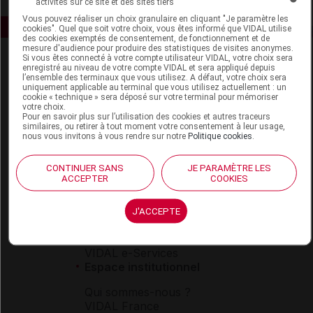
activités sur ce site et des sites tiers
Vous pouvez réaliser un choix granulaire en cliquant "Je paramètre les
cookies". Quel que soit votre choix, vous êtes informé que VIDAL utilise
des cookies exemptés de consentement, de fonctionnement et de
mesure d'audience pour produire des statistiques de visites anonymes.
Si vous êtes connecté à votre compte utilisateur VIDAL, votre choix sera
enregistré au niveau de votre compte VIDAL et sera appliqué depuis
l’ensemble des terminaux que vous utilisez. A défaut, votre choix sera
uniquement applicable au terminal que vous utilisez actuellement : un
cookie « technique » sera déposé sur votre terminal pour mémoriser
votre choix.
Pour en savoir plus sur l’utilisation des cookies et autres traceurs
similaires, ou retirer à tout moment votre consentement à leur usage,
Espace produit
nous vous invitons à vous rendre sur notre
Politique cookies
.
Boutique
VIDAL Expert
CONTINUER SANS
JE PARAMÈTRE LES
ACCEPTER
COOKIES
VIDAL Hoptimal
eVIDAL
VIDAL Mobile
J'ACCEPTE
VIDAL widget
VIDAL Sécurisation
VIDAL e-Services
Espace institutionnel
Qui sommes-nous ?
VIDAL France