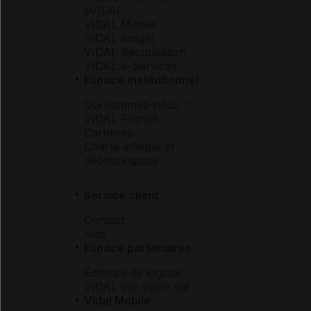
eVIDAL
VIDAL Mobile
VIDAL widget
VIDAL Sécurisation
VIDAL e-Services
Espace institutionnel
Qui sommes-nous ?
VIDAL France
Carrières
Charte éthique et
déontologique
Service client
Contact
Aide
Espace partenaires
Éditeurs de logiciel
VIDAL sur votre site
Vidal Mobile