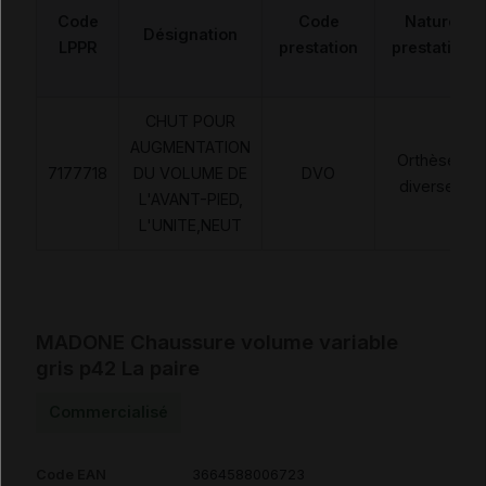
Code
Code
Nature
Désignation
LPPR
prestation
prestation
CHUT POUR
AUGMENTATION
Orthèses
7177718
DU VOLUME DE
DVO
diverses
L'AVANT-PIED,
L'UNITE,NEUT
MADONE Chaussure volume variable
gris p42 La paire
Commercialisé
Code EAN
3664588006723