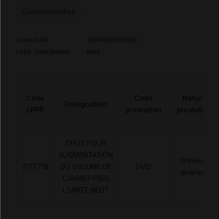
Commercialisé
Code EAN
3664588006686
Labo. Distributeur
Neut
Code
Code
Nature
Désignation
LPPR
prestation
prestation
CHUT POUR
AUGMENTATION
Orthèses
7177718
DU VOLUME DE
DVO
diverses
L'AVANT-PIED,
L'UNITE,NEUT