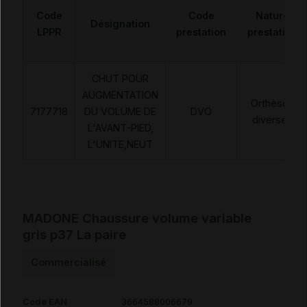
Code
Code
Nature
Désignation
LPPR
prestation
prestation
CHUT POUR
AUGMENTATION
Orthèses
7177718
DU VOLUME DE
DVO
diverses
L'AVANT-PIED,
L'UNITE,NEUT
MADONE Chaussure volume variable
gris p37 La paire
Commercialisé
Code EAN
3664588006679