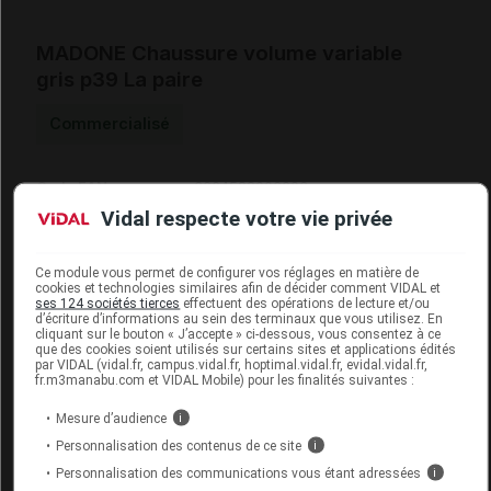
MADONE Chaussure volume variable
gris p39 La paire
Commercialisé
Code EAN
3664588006693
Labo. Distributeur
Neut
Vidal respecte votre vie privée
Ce module vous permet de configurer vos réglages en matière de
cookies et technologies similaires afin de décider comment VIDAL et
ses 124 sociétés tierces
effectuent des opérations de lecture et/ou
Code
Code
Nature
d’écriture d’informations au sein des terminaux que vous utilisez. En
Désignation
cliquant sur le bouton « J’accepte » ci-dessous, vous consentez à ce
LPPR
prestation
prestation
que des cookies soient utilisés sur certains sites et applications édités
par VIDAL (vidal.fr, campus.vidal.fr, hoptimal.vidal.fr, evidal.vidal.fr,
fr.m3manabu.com et VIDAL Mobile) pour les finalités suivantes :
CHUT POUR
Mesure d’audience
i
AUGMENTATION
Personnalisation des contenus de ce site
i
Orthèses
7177718
DU VOLUME DE
DVO
Personnalisation des communications vous étant adressées
i
diverses