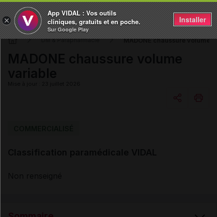
App VIDAL : Vos outils
Installer
×
cliniques, gratuits et en poche.
Sur Google Play
MADONE chaussure volume va
DM & Parapharmacie
MADONE chaussure volume
variable
Mise à jour : 23 juillet 2026
Copier l'url
COMMERCIALISÉ
Classification paramédicale VIDAL
Email
Non renseigné
Sommaire