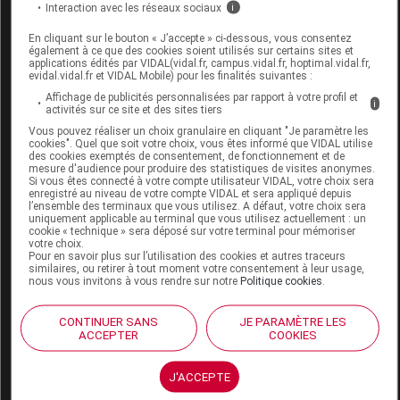
L'AVANT-PIED,
Interaction avec les réseaux sociaux
i
L'UNITE,NEUT
En cliquant sur le bouton « J’accepte » ci-dessous, vous consentez
également à ce que des cookies soient utilisés sur certains sites et
applications édités par VIDAL(vidal.fr, campus.vidal.fr, hoptimal.vidal.fr,
evidal.vidal.fr et VIDAL Mobile) pour les finalités suivantes :
Affichage de publicités personnalisées par rapport à votre profil et
i
activités sur ce site et des sites tiers
MADONE Chaussure volume variable
Vous pouvez réaliser un choix granulaire en cliquant "Je paramètre les
gris p40 La paire
cookies". Quel que soit votre choix, vous êtes informé que VIDAL utilise
des cookies exemptés de consentement, de fonctionnement et de
mesure d'audience pour produire des statistiques de visites anonymes.
Commercialisé
Si vous êtes connecté à votre compte utilisateur VIDAL, votre choix sera
enregistré au niveau de votre compte VIDAL et sera appliqué depuis
l’ensemble des terminaux que vous utilisez. A défaut, votre choix sera
uniquement applicable au terminal que vous utilisez actuellement : un
cookie « technique » sera déposé sur votre terminal pour mémoriser
Code EAN
3664588006709
votre choix.
Labo. Distributeur
Neut
Pour en savoir plus sur l’utilisation des cookies et autres traceurs
similaires, ou retirer à tout moment votre consentement à leur usage,
nous vous invitons à vous rendre sur notre
Politique cookies
.
CONTINUER SANS
JE PARAMÈTRE LES
ACCEPTER
COOKIES
Code
Code
Nature
Désignation
LPPR
prestation
prestation
J'ACCEPTE