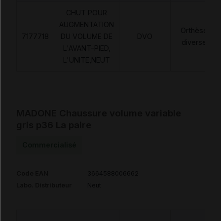
CHUT POUR
AUGMENTATION
Orthèses
7177718
DU VOLUME DE
DVO
diverses
L'AVANT-PIED,
L'UNITE,NEUT
MADONE Chaussure volume variable
gris p36 La paire
Commercialisé
Code EAN
3664588006662
Labo. Distributeur
Neut