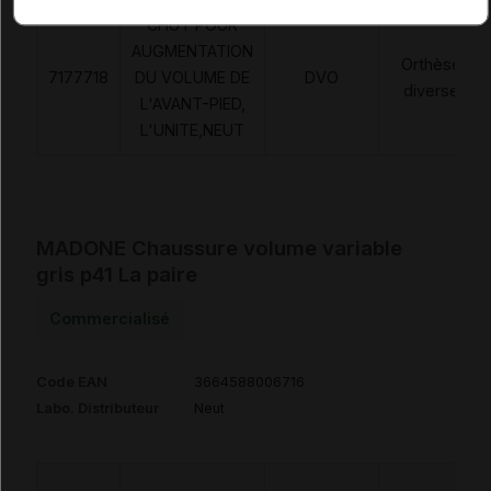
CHUT POUR
AUGMENTATION
Orthèses
7177718
DU VOLUME DE
DVO
diverses
L'AVANT-PIED,
L'UNITE,NEUT
MADONE Chaussure volume variable
gris p41 La paire
Commercialisé
Code EAN
3664588006716
Labo. Distributeur
Neut