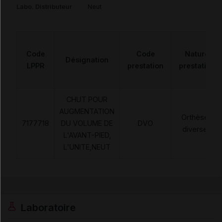
Labo. Distributeur
Neut
Code
Code
Nature
Désignation
LPPR
prestation
prestation
CHUT POUR
AUGMENTATION
Orthèses
7177718
DU VOLUME DE
DVO
diverses
L'AVANT-PIED,
L'UNITE,NEUT
Laboratoire