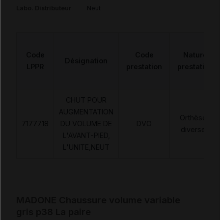
Labo. Distributeur
Neut
Code
Code
Nature
Désignation
LPPR
prestation
prestation
CHUT POUR
AUGMENTATION
Orthèses
7177718
DU VOLUME DE
DVO
diverses
L'AVANT-PIED,
L'UNITE,NEUT
MADONE Chaussure volume variable
gris p38 La paire