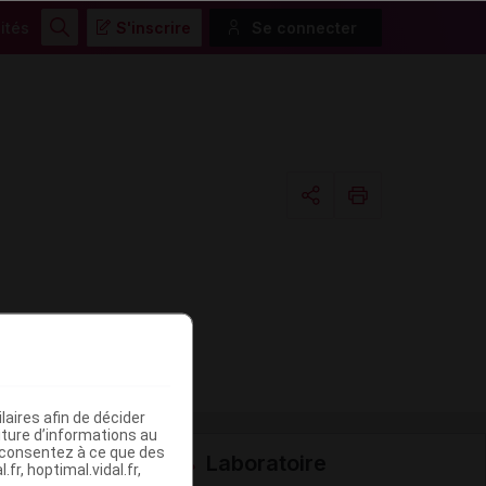
ités
S'inscrire
Se connecter
Rechercher
Copier l'url
Email
aires afin de décider
iture d’informations au
s consentez à ce que des
Laboratoire
fr, hoptimal.vidal.fr,