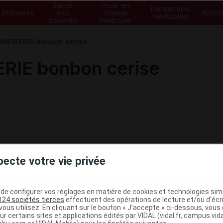
Santé
Prise en
Formations
Maladies
des
charge
Actual
médicales
patients
médicale
NFISERIE bonbon cerise
RIE bonbon cerise
pecte votre vie privée
e configurer vos réglages en matière de cookies et technologies simil
124 sociétés tierces
effectuent des opérations de lecture et/ou d’écr
ous utilisez. En cliquant sur le bouton « J’accepte » ci-dessous, vou
ministratives
ur certains sites et applications édités par VIDAL (vidal.fr, campus.vidal.