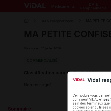
DM &
Médicaments
Parapharmacie
MA PETITE CO
DM & Parapharmacie
MA PETITE CONFISE
Mise à jour : 23 juillet 2026
COMMERCIALISÉ
Classification paramédicale VIDAL
Vidal res
Non renseigné
Ce module vous permet d
comment VIDAL et
ses 
sein des terminaux que v
Données ad
cookies soient utilisés s
Sommaire