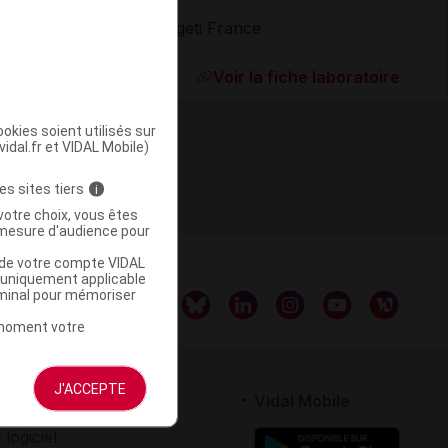
Ageti France
ommercialisé
Voir la fiche laboratoire
okies soient utilisés sur
vidal.fr et VIDAL Mobile)
es sites tiers
i
votre choix, vous êtes
mesure d'audience pour
u de votre compte VIDAL
a uniquement applicable
rminal pour mémoriser
t moment votre
J'ACCEPTE
rtenaires
Vidal Mobile
 logiciel