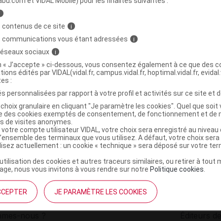
abu.com et VIDAL Mobile) pour les finalités suivantes :
i
CONFISERIE Bonbon cerise B/36,5g
C
 contenus de ce site
i
s communications vous étant adressées
i
 réseaux sociaux
i
3701063808660
on « J’accepte » ci-dessous, vous consentez également à ce que des co
r
Ageti France
tions édités par VIDAL(vidal.fr, campus.vidal.fr, hoptimal.vidal.fr, evidal.
NR
tes :
s personnalisées par rapport à votre profil et activités sur ce site et d
choix granulaire en cliquant "Je paramètre les cookies". Quel que soit 
ise des cookies exemptés de consentement, de fonctionnement et de 
es de visites anonymes.
 votre compte utilisateur VIDAL, votre choix sera enregistré au nivea
l’ensemble des terminaux que vous utilisez. A défaut, votre choix ser
ilisez actuellement : un cookie « technique » sera déposé sur votre te
’utilisation des cookies et autres traceurs similaires, ou retirer à tou
ge, nous vous invitons à vous rendre sur notre
Politique cookies
.
CCEPTER
JE PARAMÈTRE LES COOKIES
institutionnel
Espace pa
mmes-nous ?
Éditeurs de