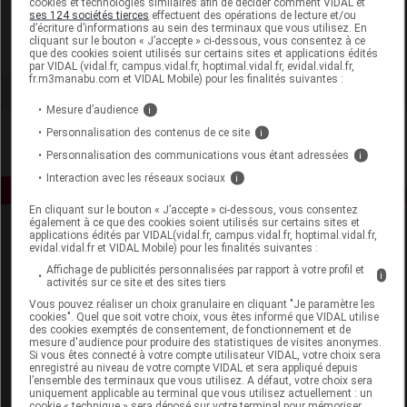
cookies et technologies similaires afin de décider comment VIDAL et
TVM
ses 124 sociétés tierces
effectuent des opérations de lecture et/ou
d’écriture d’informations au sein des terminaux que vous utilisez. En
cliquant sur le bouton « J’accepte » ci-dessous, vous consentez à ce
Voir la fiche laboratoire
que des cookies soient utilisés sur certains sites et applications édités
par VIDAL (vidal.fr, campus.vidal.fr, hoptimal.vidal.fr, evidal.vidal.fr,
fr.m3manabu.com et VIDAL Mobile) pour les finalités suivantes :
Mesure d’audience
i
Personnalisation des contenus de ce site
i
Personnalisation des communications vous étant adressées
i
Interaction avec les réseaux sociaux
i
En cliquant sur le bouton « J’accepte » ci-dessous, vous consentez
également à ce que des cookies soient utilisés sur certains sites et
applications édités par VIDAL(vidal.fr, campus.vidal.fr, hoptimal.vidal.fr,
evidal.vidal.fr et VIDAL Mobile) pour les finalités suivantes :
Affichage de publicités personnalisées par rapport à votre profil et
i
activités sur ce site et des sites tiers
Vous pouvez réaliser un choix granulaire en cliquant "Je paramètre les
cookies". Quel que soit votre choix, vous êtes informé que VIDAL utilise
Espace produit
des cookies exemptés de consentement, de fonctionnement et de
mesure d'audience pour produire des statistiques de visites anonymes.
Boutique
Si vous êtes connecté à votre compte utilisateur VIDAL, votre choix sera
enregistré au niveau de votre compte VIDAL et sera appliqué depuis
VIDAL Expert
l’ensemble des terminaux que vous utilisez. A défaut, votre choix sera
VIDAL Hoptimal
uniquement applicable au terminal que vous utilisez actuellement : un
cookie « technique » sera déposé sur votre terminal pour mémoriser