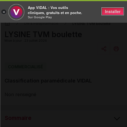
App VIDAL : Vos outils
Installer
×
cliniques, gratuits et en poche.
Sur Google Play
LYSINE TVM boulette
DM & Parapharmacie
LYSINE TVM boulette
Mise à jour : 23 juillet 2026
Copier l'url
COMMERCIALISÉ
Classification paramédicale VIDAL
Email
Non renseigné
Sommaire