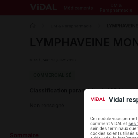
DM &
Médicaments
Parapharmacie
LYMPHAVEINE
DM & Parapharmacie
LYMPHAVEINE MON
Mise à jour : 23 juillet 2026
COMMERCIALISÉ
Classification paramédicale VIDAL
Vidal res
Non renseigné
Ce module vous permet d
comment VIDAL et
ses 
sein des terminaux que v
Données ad
cookies soient utilisés s
Sommaire