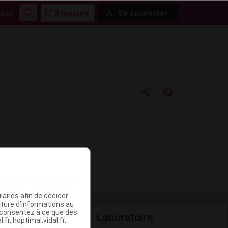
ités
S'inscrire
Se connecter
Rechercher
Copier l'url
Email
aires afin de décider
iture d’informations au
s consentez à ce que des
Laboratoire
fr, hoptimal.vidal.fr,