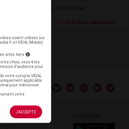
Les Trois Chênes
ommercialisé
Voir la fiche laboratoire
okies soient utilisés sur
vidal.fr et VIDAL Mobile)
es sites tiers
i
votre choix, vous êtes
mesure d'audience pour
u de votre compte VIDAL
a uniquement applicable
rminal pour mémoriser
t moment votre
J'ACCEPTE
rtenaires
Vidal Mobile
 logiciel