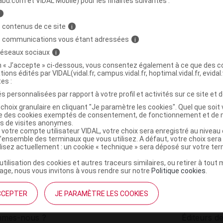
abu.com et VIDAL Mobile) pour les finalités suivantes :
i
NE MONODOSE S buv 10Monodoses/15ml
C
 contenus de ce site
i
s communications vous étant adressées
i
 réseaux sociaux
i
3525722068680
on « J’accepte » ci-dessous, vous consentez également à ce que des co
r
Les Trois Chênes
tions édités par VIDAL(vidal.fr, campus.vidal.fr, hoptimal.vidal.fr, evidal.
NR
tes :
s personnalisées par rapport à votre profil et activités sur ce site et d
choix granulaire en cliquant "Je paramètre les cookies". Quel que soit 
ise des cookies exemptés de consentement, de fonctionnement et de 
es de visites anonymes.
 votre compte utilisateur VIDAL, votre choix sera enregistré au nivea
l’ensemble des terminaux que vous utilisez. A défaut, votre choix ser
ilisez actuellement : un cookie « technique » sera déposé sur votre te
’utilisation des cookies et autres traceurs similaires, ou retirer à tou
ge, nous vous invitons à vous rendre sur notre
Politique cookies
.
CCEPTER
JE PARAMÈTRE LES COOKIES
institutionnel
Espace pa
mmes-nous ?
Éditeurs de