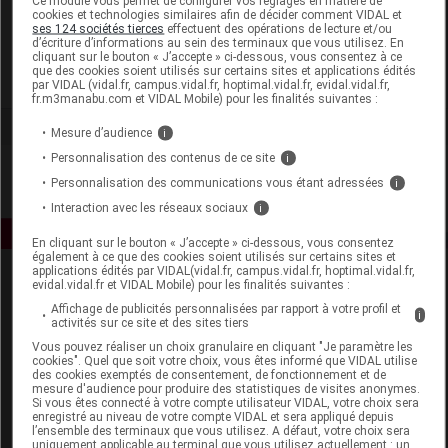
Ce module vous permet de configurer vos réglages en matière de
cookies et technologies similaires afin de décider comment VIDAL et
ses 124 sociétés tierces
effectuent des opérations de lecture et/ou
Fitoform
d’écriture d’informations au sein des terminaux que vous utilisez. En
cliquant sur le bouton « J’accepte » ci-dessous, vous consentez à ce
que des cookies soient utilisés sur certains sites et applications édités
Voir la fiche laboratoire
par VIDAL (vidal.fr, campus.vidal.fr, hoptimal.vidal.fr, evidal.vidal.fr,
fr.m3manabu.com et VIDAL Mobile) pour les finalités suivantes :
Mesure d’audience
i
Personnalisation des contenus de ce site
i
Personnalisation des communications vous étant adressées
i
Interaction avec les réseaux sociaux
i
En cliquant sur le bouton « J’accepte » ci-dessous, vous consentez
également à ce que des cookies soient utilisés sur certains sites et
applications édités par VIDAL(vidal.fr, campus.vidal.fr, hoptimal.vidal.fr,
evidal.vidal.fr et VIDAL Mobile) pour les finalités suivantes :
Affichage de publicités personnalisées par rapport à votre profil et
i
activités sur ce site et des sites tiers
Vous pouvez réaliser un choix granulaire en cliquant "Je paramètre les
cookies". Quel que soit votre choix, vous êtes informé que VIDAL utilise
des cookies exemptés de consentement, de fonctionnement et de
Espace produit
mesure d'audience pour produire des statistiques de visites anonymes.
Si vous êtes connecté à votre compte utilisateur VIDAL, votre choix sera
Boutique
enregistré au niveau de votre compte VIDAL et sera appliqué depuis
l’ensemble des terminaux que vous utilisez. A défaut, votre choix sera
VIDAL Expert
uniquement applicable au terminal que vous utilisez actuellement : un