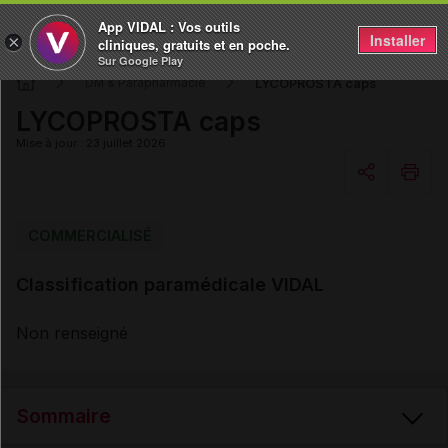
App VIDAL : Vos outils
Installer
×
cliniques, gratuits et en poche.
Sur Google Play
LYCOPROSTA caps
DM & Parapharmacie
LYCOPROSTA caps
Mise à jour : 23 juillet 2026
Copier l'url
COMMERCIALISÉ
Classification paramédicale VIDAL
Email
Non renseigné
Sommaire