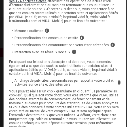
ses 124 sociétés tierces
effectuent des opérations de lecture et/ou
d’écriture d’informations au sein des terminaux que vous utilisez. En
cliquant sur le bouton « J’accepte » ci-dessous, vous consentez à ce
Voir la fiche laboratoire
que des cookies soient utilisés sur certains sites et applications édités
par VIDAL (vidal.fr, campus.vidal.fr, hoptimal.vidal.fr, evidal.vidal.fr,
fr.m3manabu.com et VIDAL Mobile) pour les finalités suivantes :
Mesure d’audience
i
Personnalisation des contenus de ce site
i
Personnalisation des communications vous étant adressées
i
Interaction avec les réseaux sociaux
i
En cliquant sur le bouton « J’accepte » ci-dessous, vous consentez
également à ce que des cookies soient utilisés sur certains sites et
applications édités par VIDAL(vidal.fr, campus.vidal.fr, hoptimal.vidal.fr,
evidal.vidal.fr et VIDAL Mobile) pour les finalités suivantes :
Affichage de publicités personnalisées par rapport à votre profil et
i
activités sur ce site et des sites tiers
Vous pouvez réaliser un choix granulaire en cliquant "Je paramètre les
Espace produit
cookies". Quel que soit votre choix, vous êtes informé que VIDAL utilise
des cookies exemptés de consentement, de fonctionnement et de
mesure d'audience pour produire des statistiques de visites anonymes.
Boutique
Si vous êtes connecté à votre compte utilisateur VIDAL, votre choix sera
VIDAL Expert
enregistré au niveau de votre compte VIDAL et sera appliqué depuis
l’ensemble des terminaux que vous utilisez. A défaut, votre choix sera
VIDAL Hoptimal
uniquement applicable au terminal que vous utilisez actuellement : un
eVIDAL
cookie « technique » sera déposé sur votre terminal pour mémoriser
votre choix.