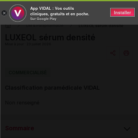
App VIDAL : Vos outils
Installer
×
cliniques, gratuits et en poche.
Sur Google Play
LUXEOL sérum densité
DM & Parapharmacie
LUXEOL sérum densité
Mise à jour : 23 juillet 2026
Copier l'url
COMMERCIALISÉ
Classification paramédicale VIDAL
Email
Non renseigné
Sommaire