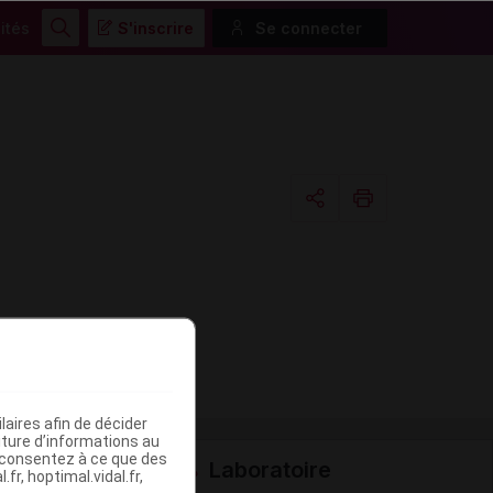
ités
S'inscrire
Se connecter
Rechercher
Copier l'url
Email
aires afin de décider
iture d’informations au
s consentez à ce que des
Laboratoire
fr, hoptimal.vidal.fr,