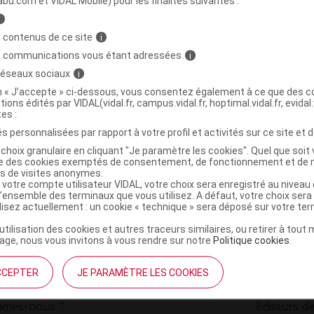
abu.com et VIDAL Mobile) pour les finalités suivantes :
i
ret routine densité
C
 contenus de ce site
i
s communications vous étant adressées
i
 réseaux sociaux
i
3760397082085
on « J’accepte » ci-dessous, vous consentez également à ce que des co
r
Luxéol
tions édités par VIDAL(vidal.fr, campus.vidal.fr, hoptimal.vidal.fr, evidal.
NR
tes :
s personnalisées par rapport à votre profil et activités sur ce site et d
choix granulaire en cliquant "Je paramètre les cookies". Quel que soit 
ise des cookies exemptés de consentement, de fonctionnement et de 
es de visites anonymes.
 votre compte utilisateur VIDAL, votre choix sera enregistré au nivea
l’ensemble des terminaux que vous utilisez. A défaut, votre choix ser
ilisez actuellement : un cookie « technique » sera déposé sur votre te
’utilisation des cookies et autres traceurs similaires, ou retirer à tou
ge, nous vous invitons à vous rendre sur notre
Politique cookies
.
CCEPTER
JE PARAMÈTRE LES COOKIES
institutionnel
Espace pa
mmes-nous ?
Éditeurs de