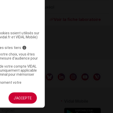
Luxéol
ommercialisé
Voir la fiche laboratoire
okies soient utilisés sur
vidal.fr et VIDAL Mobile)
es sites tiers
i
votre choix, vous êtes
mesure d'audience pour
u de votre compte VIDAL
a uniquement applicable
rminal pour mémoriser
t moment votre
J'ACCEPTE
rtenaires
Vidal Mobile
 logiciel