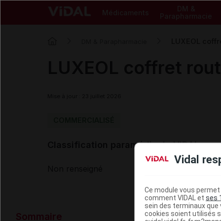
DM &
Médicaments
Parapharmacie
LUXEOL coffre
DM & Parapharmacie
LUXEOL coffret rout
Mise à jour : 23 juillet 2026
COMMERCIALISÉ
Classification paramédicale VIDAL
Vidal res
Non renseigné
Ce module vous permet d
comment VIDAL et
ses 
sein des terminaux que v
Données ad
cookies soient utilisés s
Sommaire