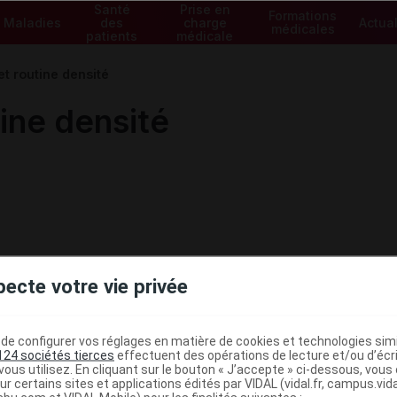
Santé
Prise en
Formations
Maladies
des
charge
Actual
médicales
patients
médicale
t routine densité
ine densité
pecte votre vie privée
e configurer vos réglages en matière de cookies et technologies simil
124 sociétés tierces
effectuent des opérations de lecture et/ou d’écr
ous utilisez. En cliquant sur le bouton « J’accepte » ci-dessous, vou
ministratives
ur certains sites et applications édités par VIDAL (vidal.fr, campus.vidal.