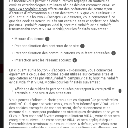
Ce module vous permet de configurer vos réglages en matière de
cookies et technologies similaires afin de décider comment VIDAL et
ses 124 sociétés tierces
effectuent des opérations de lecture et/ou
Luxéol
d’écriture d’informations au sein des terminaux que vous utilisez. En
cliquant sur le bouton « J’accepte » ci-dessous, vous consentez à ce
que des cookies soient utilisés sur certains sites et applications édités
Voir la fiche laboratoire
par VIDAL (vidal.fr, campus.vidal.fr, hoptimal.vidal.fr, evidal.vidal.fr,
fr.m3manabu.com et VIDAL Mobile) pour les finalités suivantes :
Mesure d’audience
i
Personnalisation des contenus de ce site
i
Personnalisation des communications vous étant adressées
i
Interaction avec les réseaux sociaux
i
En cliquant sur le bouton « J’accepte » ci-dessous, vous consentez
également à ce que des cookies soient utilisés sur certains sites et
applications édités par VIDAL(vidal.fr, campus.vidal.fr, hoptimal.vidal.fr,
evidal.vidal.fr et VIDAL Mobile) pour les finalités suivantes :
Affichage de publicités personnalisées par rapport à votre profil et
i
activités sur ce site et des sites tiers
Vous pouvez réaliser un choix granulaire en cliquant "Je paramètre les
cookies". Quel que soit votre choix, vous êtes informé que VIDAL utilise
des cookies exemptés de consentement, de fonctionnement et de
Espace produit
mesure d'audience pour produire des statistiques de visites anonymes.
Si vous êtes connecté à votre compte utilisateur VIDAL, votre choix sera
enregistré au niveau de votre compte VIDAL et sera appliqué depuis
Boutique
l’ensemble des terminaux que vous utilisez. A défaut, votre choix sera
VIDAL Expert
uniquement applicable au terminal que vous utilisez actuellement : un