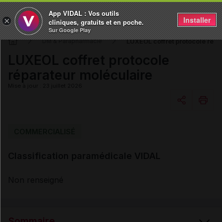
App VIDAL : Vos outils
Installer
×
cliniques, gratuits et en poche.
Sur Google Play
LUXEOL coffret protocole répa
DM & Parapharmacie
LUXEOL coffret protocole
réparateur moléculaire
Mise à jour : 23 juillet 2026
Copier l'url
COMMERCIALISÉ
Classification paramédicale VIDAL
Email
Non renseigné
Sommaire