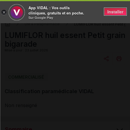
App VIDAL : Vos outils
Installer
×
cliniques, gratuits et en poche.
Sur Google Play
LUMIFLOR huil essent Petit gr
DM & Parapharmacie
LUMIFLOR huil essent Petit grain
bigarade
Mise à jour : 23 juillet 2026
Copier l'url
COMMERCIALISÉ
Classification paramédicale VIDAL
Email
Non renseigné
Sommaire