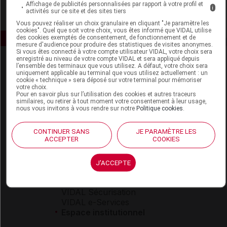
Affichage de publicités personnalisées par rapport à votre profil et
i
activités sur ce site et des sites tiers
Vous pouvez réaliser un choix granulaire en cliquant "Je paramètre les
cookies". Quel que soit votre choix, vous êtes informé que VIDAL utilise
des cookies exemptés de consentement, de fonctionnement et de
mesure d'audience pour produire des statistiques de visites anonymes.
Si vous êtes connecté à votre compte utilisateur VIDAL, votre choix sera
enregistré au niveau de votre compte VIDAL et sera appliqué depuis
l’ensemble des terminaux que vous utilisez. A défaut, votre choix sera
uniquement applicable au terminal que vous utilisez actuellement : un
cookie « technique » sera déposé sur votre terminal pour mémoriser
votre choix.
Pour en savoir plus sur l’utilisation des cookies et autres traceurs
similaires, ou retirer à tout moment votre consentement à leur usage,
nous vous invitons à vous rendre sur notre
Politique cookies
.
Espace produit
Boutique
CONTINUER SANS
JE PARAMÈTRE LES
ACCEPTER
COOKIES
VIDAL Expert
VIDAL Hoptimal
eVIDAL
J'ACCEPTE
VIDAL Mobile
VIDAL widget
VIDAL Sécurisation
VIDAL e-Services
Espace institutionnel