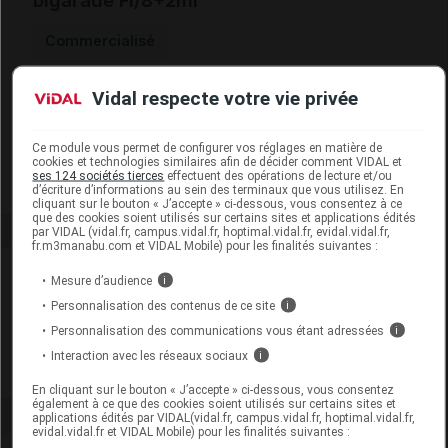
bigarade Fl/8+2ml
Commercialisé
Vidal respecte votre vie privée
Code EAN
3701070886149
Labo. Distributeur
Nature Labo Santé
Remboursement
NR
Ce module vous permet de configurer vos réglages en matière de
cookies et technologies similaires afin de décider comment VIDAL et
ses 124 sociétés tierces
effectuent des opérations de lecture et/ou
d’écriture d’informations au sein des terminaux que vous utilisez. En
cliquant sur le bouton « J’accepte » ci-dessous, vous consentez à ce
que des cookies soient utilisés sur certains sites et applications édités
par VIDAL (vidal.fr, campus.vidal.fr, hoptimal.vidal.fr, evidal.vidal.fr,
fr.m3manabu.com et VIDAL Mobile) pour les finalités suivantes :
Laboratoire
Mesure d’audience
i
Personnalisation des contenus de ce site
i
Nature Labo Santé
Personnalisation des communications vous étant adressées
i
Interaction avec les réseaux sociaux
i
Voir la fiche laboratoire
En cliquant sur le bouton « J’accepte » ci-dessous, vous consentez
également à ce que des cookies soient utilisés sur certains sites et
applications édités par VIDAL(vidal.fr, campus.vidal.fr, hoptimal.vidal.fr,
evidal.vidal.fr et VIDAL Mobile) pour les finalités suivantes :